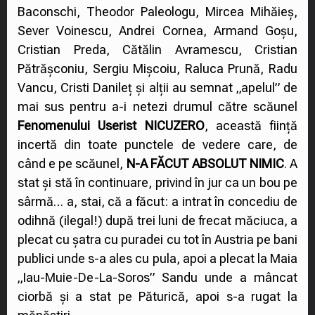
Baconschi, Theodor Paleologu, Mircea Mihăieș,
Sever Voinescu, Andrei Cornea, Armand Goșu,
Cristian Preda, Cătălin Avramescu, Cristian
Pătrășconiu, Sergiu Mișcoiu, Raluca Prună, Radu
Vancu, Cristi Danileț și alții au semnat „apelul” de
mai sus pentru a-i netezi drumul către scăunel
Fenomenului Userist NICUZERO
, această ființă
incertă din toate punctele de vedere care, de
când e pe scăunel,
N-A FĂCUT ABSOLUT NIMIC
. A
stat și stă în continuare, privind în jur ca un bou pe
sârmă… a, stai, că a făcut: a intrat în concediu de
odihnă (ilegal!) după trei luni de frecat măciuca, a
plecat cu șatra cu puradei cu tot în Austria pe bani
publici unde s-a ales cu pula, apoi a plecat la Maia
„Iau-Muie-De-La-Soros” Sandu unde a mâncat
ciorbă și a stat pe Păturică, apoi s-a rugat la