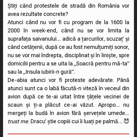
Știți când protestele de stradă din România vor
avea rezultate concrete?
Atunci când nu vor fi cu program de la 1600 la
2000 în week-end, când nu se vor limita la
suprafața saivanului… adică a țarcurilor, scuzaț’ și
când cetățenii, după ce au fost nemulțumiți sonor,
nu se vor mai îndrepta, disciplinat și în liniște, spre
domicilii pentru a se uita la „Soacră pentru mă-ta”
sau la „Insula iubirii-n gură”.
De-abia atunci vor fi proteste adevărate. Până
atunci sunt ca o labă făcută-n viteză în veceul din
avion după ce te-ai uitat între țâțele vecinei de
scaun și ți-a plăcut ce-ai văzut. Apropo… nu
mergeți la budă în avion fără șervețele umede…
trust me
. Dracu’ știe copiii cui îi luați pe palmă… 😈