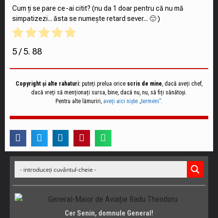
Cum ți se pare ce-ai citit? (nu da 1 doar pentru că nu mă
simpatizezi... ăsta se numește retard sever... 🙂 )
5
/ 5.
88
Copyright și alte rahaturi:
puteți prelua orice
scris de mine
, dacă aveți chef,
dacă vreți să menționați sursa, bine, dacă nu, nu, să fiți sănătoși.
Pentru alte lămuriri,
aveți aici niște „termeni”
.
Cer Senin, domnule General!