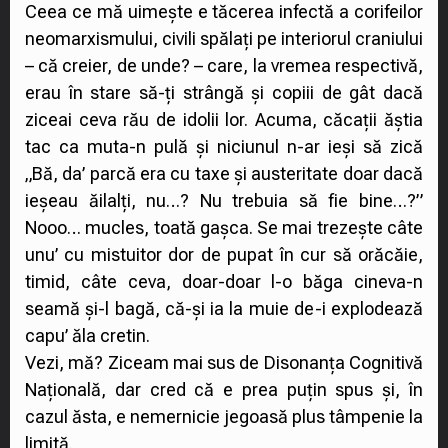
Ceea ce mă uimește e tăcerea infectă a corifeilor
neomarxismului, civili spălați pe interiorul craniului
– că creier, de unde? – care, la vremea respectivă,
erau în stare să-ți strângă și copiii de gât dacă
ziceai ceva rău de idolii lor. Acuma, căcații ăștia
tac ca muta-n pulă și niciunul n-ar ieși să zică
„Bă, da’ parcă era cu taxe și austeritate doar dacă
ieșeau ăilalți, nu…? Nu trebuia să fie bine…?”
Nooo… mucles, toată gașca. Se mai trezește câte
unu’ cu mistuitor dor de pupat în cur să orăcăie,
timid, câte ceva, doar-doar l-o băga cineva-n
seamă și-l bagă, că-și ia la muie de-i explodează
capu’ ăla cretin.
Vezi, mă? Ziceam mai sus de Disonanța Cognitivă
Națională, dar cred că e prea puțin spus și, în
cazul ăsta, e nemernicie jegoasă plus tâmpenie la
limită.