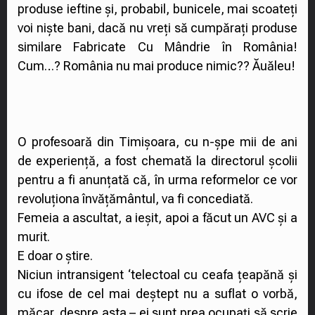
produse ieftine și, probabil, bunicele, mai scoateți
voi niște bani, dacă nu vreți să cumpărați produse
similare Fabricate Cu Mândrie în România!
Cum…? România nu mai produce nimic?? Ăuăleu!
O profesoară din Timișoara, cu n-șpe mii de ani
de experiență, a fost chemată la directorul școlii
pentru a fi anunțată că, în urma reformelor ce vor
revoluționa învățământul, va fi concediată.
Femeia a ascultat, a ieșit, apoi a făcut un AVC și a
murit.
E doar o știre.
Niciun intransigent ‘telectoal cu ceafa țeapănă și
cu ifose de cel mai deștept nu a suflat o vorbă,
măcar, despre asta – ei sunt prea ocupați să scrie