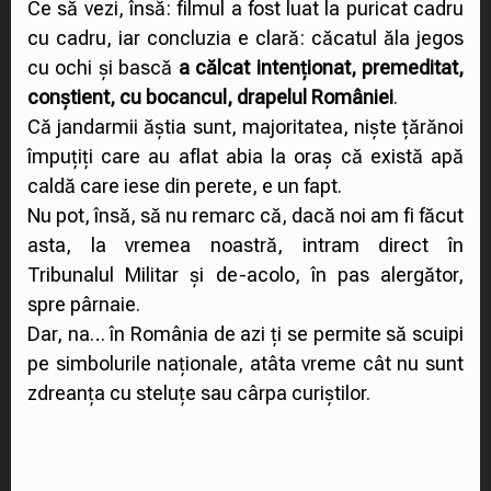
Ce să vezi, însă: filmul a fost luat la puricat cadru
cu cadru, iar concluzia e clară: căcatul ăla jegos
cu ochi și bască
a călcat intenționat, premeditat,
conștient, cu bocancul, drapelul României
.
Că jandarmii ăștia sunt, majoritatea, niște țărănoi
împuțiți care au aflat abia la oraș că există apă
caldă care iese din perete, e un fapt.
Nu pot, însă, să nu remarc că, dacă noi am fi făcut
asta, la vremea noastră, intram direct în
Tribunalul Militar și de-acolo, în pas alergător,
spre pârnaie.
Dar, na… în România de azi ți se permite să scuipi
pe simbolurile naționale, atâta vreme cât nu sunt
zdreanța cu steluțe sau cârpa curiștilor.