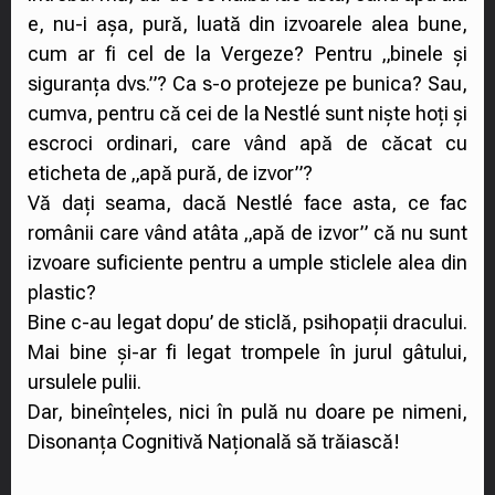
e, nu-i așa, pură, luată din izvoarele alea bune,
cum ar fi cel de la Vergeze? Pentru „binele și
siguranța dvs.”? Ca s-o protejeze pe bunica? Sau,
cumva, pentru că cei de la Nestlé sunt niște hoți și
escroci ordinari, care vând apă de căcat cu
eticheta de „apă pură, de izvor”?
Vă dați seama, dacă Nestlé face asta, ce fac
românii care vând atâta „apă de izvor” că nu sunt
izvoare suficiente pentru a umple sticlele alea din
plastic?
Bine c-au legat dopu’ de sticlă, psihopații dracului.
Mai bine și-ar fi legat trompele în jurul gâtului,
ursulele pulii.
Dar, bineînțeles, nici în pulă nu doare pe nimeni,
Disonanța Cognitivă Națională să trăiască!