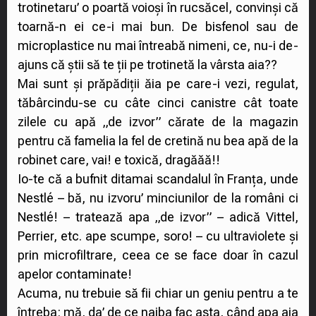
trotinetaru’ o poartă voioși în rucsăcel, convinși că
toarnă-n ei ce-i mai bun. De bisfenol sau de
microplastice nu mai întreabă nimeni, ce, nu-i de-
ajuns că știi să te ții pe trotinetă la vârsta aia??
Mai sunt și prăpădiții ăia pe care-i vezi, regulat,
tăbârcindu-se cu câte cinci canistre cât toate
zilele cu apă „de izvor” cărate de la magazin
pentru că famelia la fel de cretină nu bea apă de la
robinet care, vai! e toxică, dragăăă!!
Io-te că a bufnit ditamai scandalul în Franța, unde
Nestlé – bă, nu izvoru’ minciunilor de la români ci
Nestlé! – tratează apa „de izvor” – adică Vittel,
Perrier, etc. ape scumpe, soro! – cu ultraviolete și
prin microfiltrare, ceea ce se face doar în cazul
apelor contaminate!
Acuma, nu trebuie să fii chiar un geniu pentru a te
întreba: mă, da’ de ce naiba fac asta, când apa aia