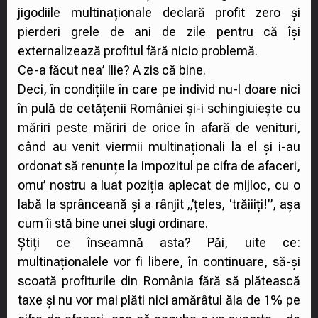
jigodiile multinaționale declară profit zero și
pierderi grele de ani de zile pentru că își
externalizează profitul fără nicio problemă.
Ce-a făcut nea’ Ilie? A zis că bine.
Deci, în condițiile în care pe individ nu-l doare nici
în pulă de cetățenii României și-i schingiuiește cu
măriri peste măriri de orice în afară de venituri,
când au venit viermii multinaționali la el și i-au
ordonat să renunțe la impozitul pe cifra de afaceri,
omu’ nostru a luat poziția aplecat de mijloc, cu o
labă la sprânceană și a rânjit „’țeles, ‘trăiiiți!”, așa
cum îi stă bine unei slugi ordinare.
Știți ce înseamnă asta? Păi, uite ce:
multinaționalele vor fi libere, în continuare, să-și
scoată profiturile din România fără să plătească
taxe și nu vor mai plăti nici amărâtul ăla de 1% pe