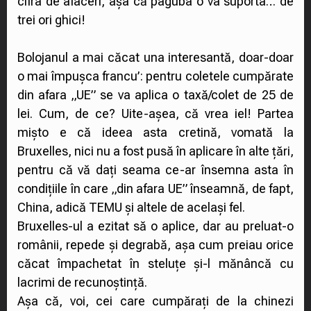
cifra de afaceri, așa că paguba o va suporta… de
trei ori ghici!
Bolojanul a mai căcat una interesantă, doar-doar
o mai împușca francu’: pentru coletele cumpărate
din afara „UE” se va aplica o taxă/colet de 25 de
lei. Cum, de ce? Uite-așea, că vrea iel! Partea
mișto e că ideea asta cretină, vomată la
Bruxelles, nici nu a fost pusă în aplicare în alte țări,
pentru că vă dați seama ce-ar însemna asta în
condițiile în care „din afara UE” înseamnă, de fapt,
China, adică TEMU și altele de același fel.
Bruxelles-ul a ezitat să o aplice, dar au preluat-o
românii, repede și degrabă, așa cum preiau orice
căcat împachetat în steluțe și-l mănâncă cu
lacrimi de recunoștință.
Așa că, voi, cei care cumpărați de la chinezi