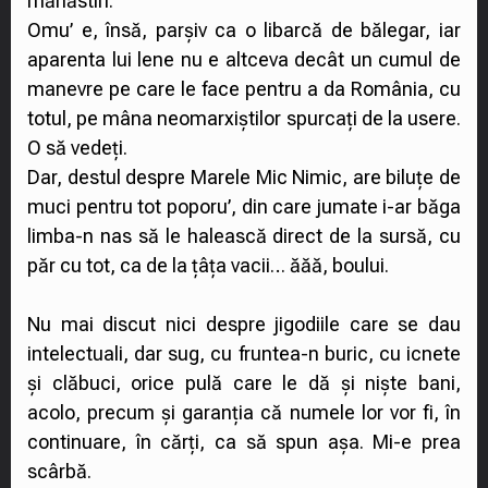
mănăstiri.
Omu’ e, însă, parșiv ca o libarcă de bălegar, iar
aparenta lui lene nu e altceva decât un cumul de
manevre pe care le face pentru a da România, cu
totul, pe mâna neomarxiștilor spurcați de la usere.
O să vedeți.
Dar, destul despre Marele Mic Nimic, are biluțe de
muci pentru tot poporu’, din care jumate i-ar băga
limba-n nas să le halească direct de la sursă, cu
păr cu tot, ca de la țâța vacii… ăăă, boului.
Nu mai discut nici despre jigodiile care se dau
intelectuali, dar sug, cu fruntea-n buric, cu icnete
și clăbuci, orice pulă care le dă și niște bani,
acolo, precum și garanția că numele lor vor fi, în
continuare, în cărți, ca să spun așa. Mi-e prea
scârbă.