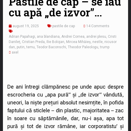
Pastile de cap – se iau
cu apă „de izvor”…
august 19, 2025
pastile de cap
14 Comments
Adrian Papahagi
,
ana blandiana
,
Andrei Cornea
,
andrei plesu
,
Cristi
Danileț
,
Cristian Preda
,
Ilie Bolojan
,
Mircea Mihăieș
,
nestle
,
nicusor
dan
,
putin
,
temu
,
Teodor Baconschi
,
Theodor Paleologu
,
trump
axel
De ani întregi clămpănesc pe unde apuc despre
escrocheria cu „apa pură” și „de izvor” vândută,
uneori, la niște prețuri absolut nesimțite, în pofida
faptului că sticlele – din plastic, majoritatea – zac
în soare cu săptămânile, dar, nu-i așa, apa tot
pură și tot de izvor rămâne, iar corporatistu’ și