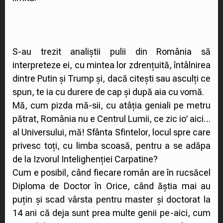
S-au trezit analiștii pulii din România să
interpreteze ei, cu mintea lor zdrențuită, întâlnirea
dintre Putin și Trump și, dacă citești sau asculți ce
spun, te ia cu durere de cap și după aia cu vomă.
Mă, cum pizda mă-sii, cu atâția geniali pe metru
pătrat, România nu e Centrul Lumii, ce zic io’ aici…
al Universului, mă! Sfânta Sfintelor, locul spre care
privesc toți, cu limba scoasă, pentru a se adăpa
de la Izvorul Intelighenției Carpatine?
Cum e posibil, când fiecare român are în rucsăcel
Diploma de Doctor în Orice, când ăștia mai au
puțin și scad vârsta pentru master și doctorat la
14 ani că deja sunt prea multe genii pe-aici, cum