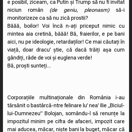
e posibil, ziceam, ca Putin și Trump să nu fi invitat
niciun român
(de geniu, pleonasm)
să-i
monitorizeze ca să nu zică prostii?
Băăă, boilor! Voi încă n-ați priceput nimic cu
mintea aia cretină, băăă! Bă, fraierilor, e pe bani
aici, nu pe ideologie, retardaților! Ce mai căutați în
viață, doar dracu’ știe, că dacă trăiți așa cum
gândiți, râde de voi și euglena verde!
Bă, proști sunteți…
Corporațiile multinaționale din România i-au
tărsănit o bastârcă-ntre felinare lu’ nea’ Ilie „Biciul-
lui-Dumnezeu” Bolojan, somându-l să renunțe la
impozitul minim pe cifra de afaceri, impozit care
mai aducea, măcar, niște bani la buget, măcar că