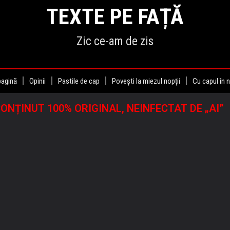
TEXTE PE FAȚĂ
Zic ce-am de zis
pagină
Opinii
Pastile de cap
Povești la miezul nopții
Cu capul în 
ONȚINUT 100% ORIGINAL, NEINFECTAT DE „AI”