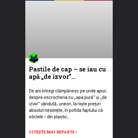
Pastile de cap – se iau cu
apă „de izvor”…
De ani întregi clămpănesc pe unde apuc
despre escrocheria cu „apa pură” și „de
izvor” vândută, uneori, la niște prețuri
absolut nesimțite, în pofida faptului că
sticlele – din plastic,
CITEȘTE MAI DEPARTE »