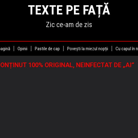
TEXTE PE FAȚĂ
Zic ce-am de zis
pagină
Opinii
Pastile de cap
Povești la miezul nopții
Cu capul în 
ONȚINUT 100% ORIGINAL, NEINFECTAT DE „AI”