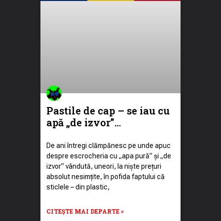
Pastile de cap – se iau cu
apă „de izvor”…
De ani întregi clămpănesc pe unde apuc
despre escrocheria cu „apa pură” și „de
izvor” vândută, uneori, la niște prețuri
absolut nesimțite, în pofida faptului că
sticlele – din plastic,
CITEȘTE MAI DEPARTE »