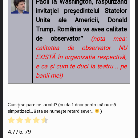
Păcii la Washington, rǎspunzând
invitației președintelui Statelor
Unite ale Americii, Donald
Trump. România va avea calitate
de observator”
(nota mea:
calitatea de observator NU
EXISTĂ în organizația respectivă,
e ca și cum te duci la teatru… pe
banii mei)
Cum ți se pare ce-ai citit? (nu da 1 doar pentru că nu mă
simpatizezi... ăsta se numește retard sever...
)
4.7
/ 5.
79