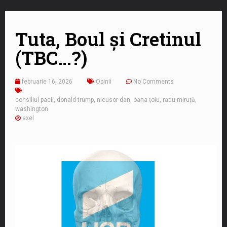
Tuta, Boul și Cretinul
(TBC…?)
februarie 16, 2026
Opinii
No Comments
consiliul pacii
,
donald trump
,
nicusor dan
,
oana țoiu
,
radu miruță
,
washington
axel