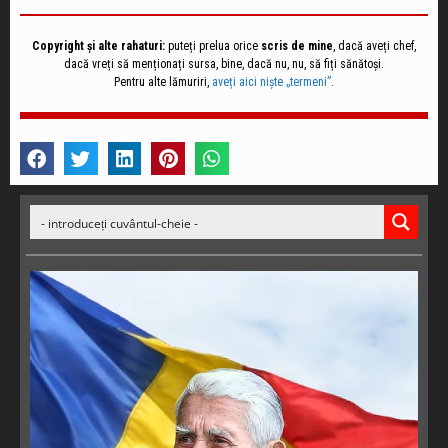
Copyright și alte rahaturi:
puteți prelua orice
scris de mine
, dacă aveți chef,
dacă vreți să menționați sursa, bine, dacă nu, nu, să fiți sănătoși.
Pentru alte lămuriri,
aveți aici niște „termeni”
.