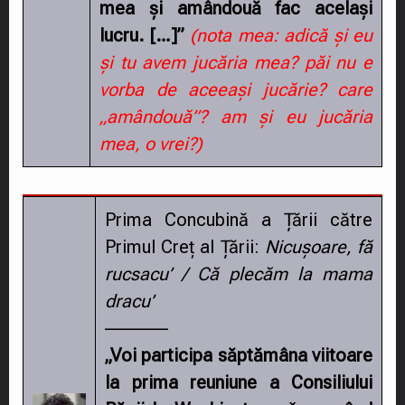
mea și amândouă fac același
lucru. […]”
(nota mea: adică și eu
și tu avem jucăria mea? păi nu e
vorba de aceeași jucărie? care
„amândouă”? am și eu jucăria
mea, o vrei?)
Prima Concubină a Țării către
Primul Creț al Țării:
Nicușoare, fă
rucsacu’ / Că plecăm la mama
dracu’
–––––––
„Voi participa săptămâna viitoare
la prima reuniune a Consiliului