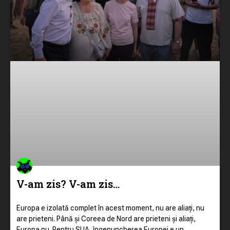
V-am zis? V-am zis…
Europa e izolată complet în acest moment, nu are aliați, nu
are prieteni. Până și Coreea de Nord are prieteni și aliați,
Europa nu. Pentru SUA, îngenuncherea Europei e un