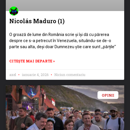
Nicolás Maduro (1)
O groază de lume din România scrie și își dă cu părerea
despre ce s-a petrecut în Venezuela, situându-se de-o
parte sau alta, deși doar Dumnezeu știe care sunt „părțile”
CITEȘTE MAI DEPARTE »
axel
ianuarie 4, 2026
Niciun comentariu
OPINII