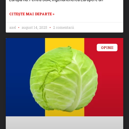
CITEȘTE MAI DEPARTE »
axel
august 14, 2025
2 comentarii
OPINII