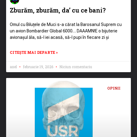
Zburăm, zburăm, da’ cu ce bani?
Omul cu Biluțele de Muci s-a cărat la Barosanul Suprem cu
un avion Bombardier Global 6000… DAAAMN!E o bijuterie
avionașul ăla, să-l iei acasă, să-l pupi în fiecare zi și
CITEȘTE MAI DEPARTE »
axel
februarie 19, 2026
Niciun comentariu
OPINII