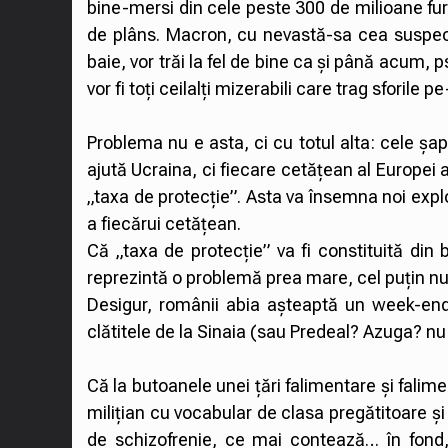
bine-mersi din cele peste 300 de milioane fura
de plâns. Macron, cu nevastă-sa cea suspect
baie, vor trăi la fel de bine ca și până acum
vor fi toți ceilalți mizerabili care trag sforile p
Problema nu e asta, ci cu totul alta: cele șapt
ajută Ucraina, ci fiecare cetățean al Europei a
„taxa de protecție”. Asta va însemna noi exploz
a fiecărui cetățean.
Că „taxa de protecție” va fi constituită din 
reprezintă o problemă prea mare, cel puțin n
Desigur, românii abia așteaptă un week-end
clătitele de la Sinaia (sau Predeal? Azuga? nu
Că la butoanele unei țări falimentare și falime
milițian cu vocabular de clasa pregătitoare ș
de schizofrenie, ce mai contează… în fond,