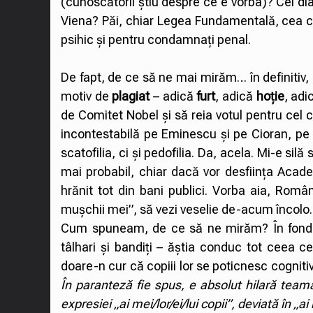
(cunoscătorii știu despre ce e vorba)? Cel dia
Viena? Păi, chiar Legea Fundamentală, cea cu c
psihic și pentru condamnați penal.
De fapt, de ce să ne mai mirăm… în definitiv,
motiv de
plagiat
– adică
furt
, adică
hoție
, ad
de Comitet Nobel și să reia votul pentru cel 
incontestabilă pe Eminescu și pe Cioran, pe a
scatofilia, ci și pedofilia. Da, acela. Mi-e sil
mai probabil, chiar dacă vor desființa Acade
hrănit tot din bani publici. Vorba aia, Român
mușchii mei”, să vezi veselie de-acum încolo.
Cum spuneam, de ce să ne mirăm? În fond, Ro
tâlhari și bandiți – ăștia conduc tot ceea ce
doare-n cur că copiii lor se poticnesc cognitiv
În paranteză fie spus, e absolut hilară teama 
expresiei „ai mei/lor/ei/lui copii”, deviată în „a