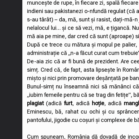
muncește de rupe, în fiecare zi, spală fiecare
indieni sau pakistanezi o-nfundă regulat (că aș
s-au târât) – da, mă, sunt și rasist, dați-mă-
nelalocul lui… și ce să vezi, mă, e țigancă. N
mă aia pe mine, dar cred că sunt (aproape) sin
După ce trece cu mătura și mopul pe palier, r
administrație că „n-a făcut curat cum trebuie”
De-aia zic că ar fi bună de prezident. Are ce
simț. Cred că, de fapt, asta lipsește în Român
mișto și nici prin promovare deșănțată pe bani
Bunul-simț nu înseamnă nici să mănânci căcat,
„iubim femeile pentru că se trag din fetițe”, 
plagiat
(adică
furt
, adică
hoție
, adică
mangl
Eminescu, bă, rahat cu ochi și cu sprânce
pantofului, jigodie cu coșuri și complexe de
Cum spuneam, România dă dovadă de inconșt