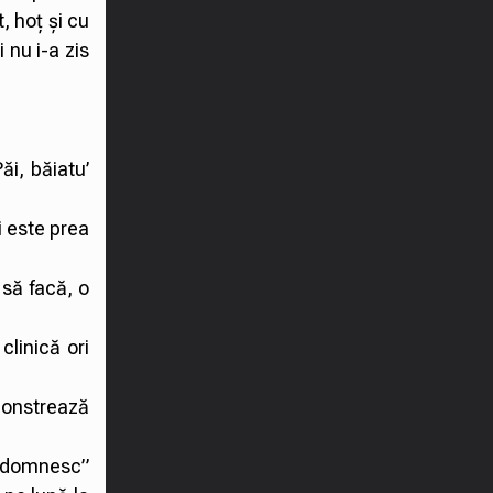
, hoț și cu
 nu i-a zis
i, băiatu’
i este prea
să facă, o
linică ori
emonstrează
l domnesc”