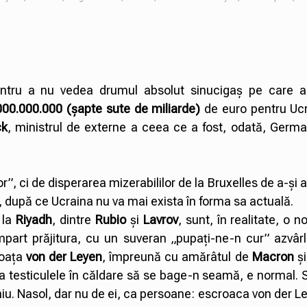
pentru a nu vedea drumul absolut sinucigaș pe care 
000.000.000 (șapte sute de miliarde)
de euro pentru Ucr
ck
, ministrul de externe a ceea ce a fost, odată, Germ
or”, ci de disperarea mizerabililor de la Bruxelles de a-și 
a, după ce Ucraina nu va mai exista în forma sa actuală.
 la
Riyadh
, dintre
Rubio
și
Lavrov
, sunt, în realitate, o n
part prăjitura, cu un suveran „pupați-ne-n cur” azvârlit
hoața
von der Leyen
, împreună cu amărâtul de
Macron
și
ca testiculele în căldare să se bage-n seamă, e normal. S
eniu. Nasol, dar nu de ei, ca persoane: escroaca von der Le