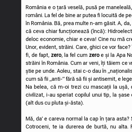
România e o țară veselă, pusă pe maneleală, 
români. La fel de bine ar putea fi locuită d
în România. Bă, prea multe n-am găsit. A, da, 
că ceva chiar funcționează (încă): Hidroelectr
deloc economie, chiar e ceva! Cine nu mă cred
Unor, evident, străini. Care, ghici ce vor face?
fi, de fapt,
zero
, la fel cum
zero
e și la Apa N
străini în România. Cum ar veni, îți tăiem ce 
știe pe unde. Aoleu, stai c-o dau în „naționali
cum să fii „anti-” fără să fii și antisemit, e lege
Na belea, că m-oi trezi cu mascații la ușă, 
civilizat, i-au speriat copilul unui tip, la ș
(alt dus cu pluta și-ăsta).
Mă, da’ e careva normal la cap în țara asta? S
Cotroceni, te ia durerea de burtă, nu alta. 