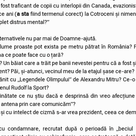
st traficant de copii cu interlopii din Canada, evazionist
ce ani (
a sta
fiind termenul corect) la Cotroceni și nimeni
mplet distrus mental?”
lternativele nu par mai de Doamne-ajută.
me proaste pot exista pe metru pătrat în România? Pă
ma ce poate face cu o țară?
Un băiat care a trăit pe banii nevestei pentru că a fost ș
nt? Păi, și-atunci, vecinul meu de la etajul șase ce-are?
rănit cu „Legendele Olimpului” de Alexandru Mitru? Ce-o 
enul Rudolf la Sport?
nătate ce nu știu dacă e desprinsă din vreo afecțiune c
e antena prin care comunicăm”?
r și cu intelect de cizmă s-ar vrea prezident, ceea ce d
, cu condamnare, recrutat după o perioadă în „beciu