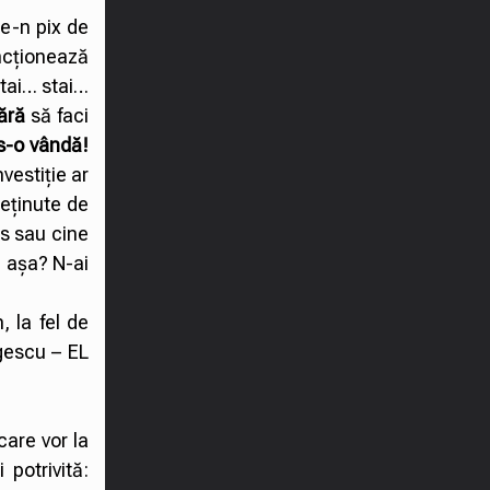
re-n pix de
uncționează
Stai… stai…
fără
să faci
s-o vândă!
vestiție ar
deținute de
is sau cine
i așa? N-ai
 la fel de
rgescu – EL
care vor la
 potrivită: