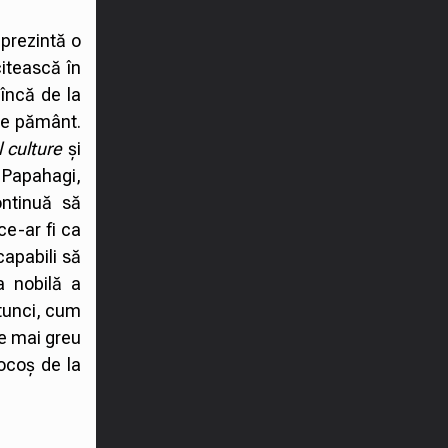
eprezintă o
citească în
 încă de la
 pe pământ.
 culture
și
 Papahagi,
ontinuă să
ce-ar fi ca
apabili să
a nobilă a
atunci, cum
 e mai greu
ocoș de la