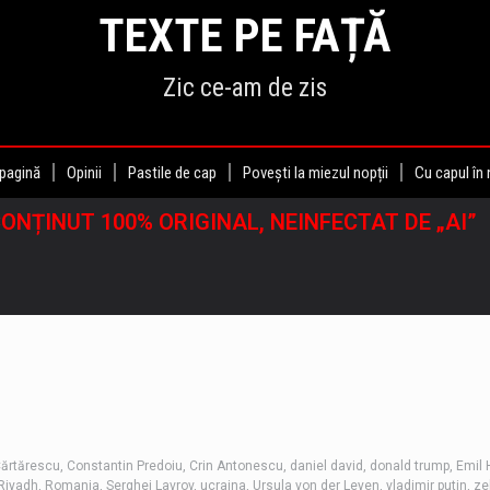
TEXTE PE FAȚĂ
Zic ce-am de zis
pagină
Opinii
Pastile de cap
Povești la miezul nopții
Cu capul în
ONȚINUT 100% ORIGINAL, NEINFECTAT DE „AI”
ărtărescu
,
Constantin Predoiu
,
Crin Antonescu
,
daniel david
,
donald trump
,
Emil
Riyadh
,
Romania
,
Serghei Lavrov
,
ucraina
,
Ursula von der Leyen
,
vladimir putin
,
ze