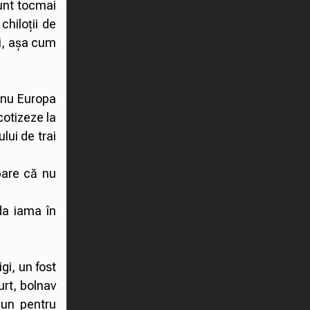
sunt tocmai
hiloții de
iji, așa cum
, nu Europa
cotizeze la
lui de trai
pare că nu
da iama în
gi, un fost
urt, bolnav
bun pentru