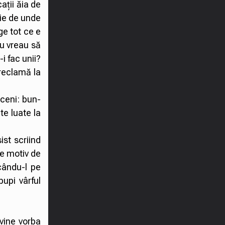
ații ăia de
ție de unde
ge tot ce e
Nu vreau să
i fac unii?
 reclamă la
oceni: bun-
te luate la
ist scriind
pe motiv de
cându-l pe
upi vârful
vine vorba