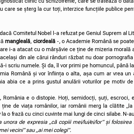
gnosticat clinic cu schizofrenie, care se tratează o dată
are se șterg la cur toți, interzice funcțiile publice pen
 dacă Comitetul Nobel l-a refuzat pe Geniul Suprem al Lit
ică
mangleală
,
ciordeală
-, o Academie Română se poate 
care i-a atacat cu o mârșăvie ce ține de mizeria morală 
celași din ale cărui rânduri răzbat nu doar pornografia
ă să-i scriu numele. Și da, îl vor primi pe homuncul, până l
mia Română și vor înființa o alta, așa cum ar vrea un a
ia abia ce a prins gustul anulării voturilor pe motiv d
mânia e o distopie. Hoți, semidocți, șuți, escroci, ev
 ține de viața românilor, iar românii merg la clătite „la
 la o frază cu cinci cuvinte mai lungi de cinci silabe. N-au
unora de expresia „că copiii mei/lui/ei/lor” și folosirea
i mei vecini” sau „ai mei colegi”.