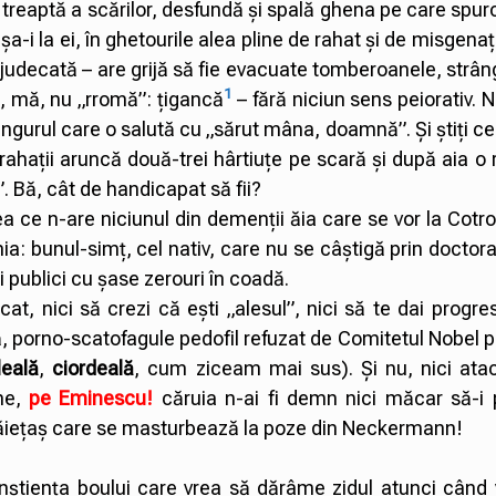
 treaptă a scărilor, desfundă și spală ghena pe care spurc
a-i la ei, în ghetourile alea pline de rahat și de misgena
n judecată – are grijă să fie evacuate tomberoanele, strân
1
u, mă, nu „rromă”: țigancă
– fără niciun sens peiorativ. 
gurul care o salută cu „sărut mâna, doamnă”. Și știți ce-
ahații aruncă două-trei hârtiuțe pe scară și după aia o
. Bă, cât de handicapat să fii?
ea ce n-are niciunul din demenții ăia care se vor la Cotr
ia: bunul-simț, cel nativ, care nu se câștigă prin doctora
 publici cu șase zerouri în coadă.
 nici să crezi că ești „alesul”, nici să te dai progres
bă, porno-scatofagule pedofil refuzat de Comitetul Nobel 
eală
,
ciordeală
, cum ziceam mai sus). Și nu, nici ata
ne,
pe Eminescu!
căruia n-ai fi demn nici măcar să-i p
 băiețaș care se masturbează la poze din Neckermann!
iența boului care vrea să dărâme zidul atunci când 