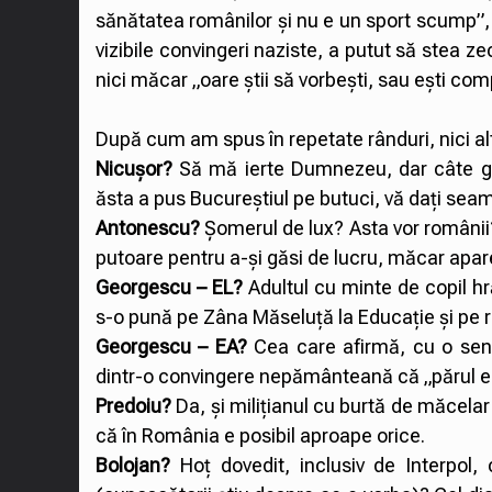
sănătatea românilor și nu e un sport scump”, fo
vizibile convingeri naziste, a putut să stea ze
nici măcar „oare știi să vorbești, sau ești co
După cum am spus în repetate rânduri, nici a
Nicușor?
Să mă ierte Dumnezeu, dar câte glu
ăsta a pus Bucureștiul pe butuci, vă dați sea
Antonescu?
Șomerul de lux? Asta vor românii? 
putoare pentru a-și găsi de lucru, măcar apare
Georgescu – EL?
Adultul cu minte de copil h
s-o pună pe Zâna Măseluță la Educație și pe r
Georgescu – EA?
Cea care afirmă, cu o seni
dintr-o convingere nepământeană că „părul 
Predoiu?
Da, și milițianul cu burtă de măcela
că în România e posibil aproape orice.
Bolojan?
Hoț dovedit, inclusiv de Interpol