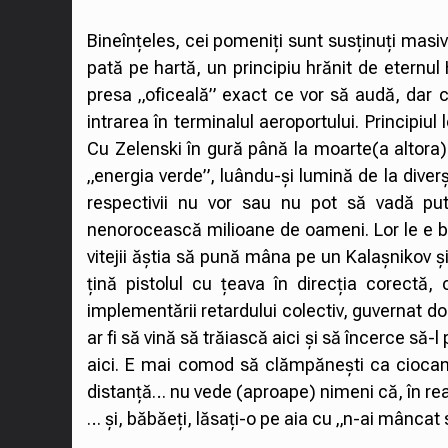
Bineînțeles, cei pomeniți sunt susținuți masi
pată pe hartă, un principiu hrănit de eternul
presa „oficeală” exact ce vor să audă, dar ca
intrarea în terminalul aeroportului. Principiu
Cu Zelenski în gură până la moarte(a altora),
„energia verde”, luându-și lumină de la div
respectivii nu vor sau nu pot să vadă put
nenorocească milioane de oameni. Lor le e bi
vitejii ăștia să pună mâna pe un Kalașnikov 
țină pistolul cu țeava în direcția corectă,
implementării retardului colectiv, guvernat d
ar fi să vină să trăiască aici și să încerce să
aici. E mai comod să clămpănești ca ciocan
distanță… nu vede (aproape) nimeni că, în real
… și, băbăeți, lăsați-o pe aia cu „n-ai mâncat