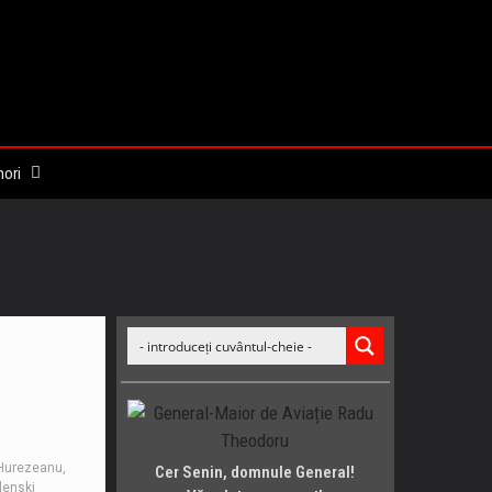
 nori
 Hurezeanu
,
Cer Senin, domnule General!
lenski