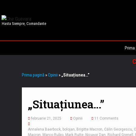
Hasta Siempre, Comandante
Prima 
C
Prima pagină
»
Opinii
»
„Situațiunea…”
„Situațiunea…”
februarie 21, 2025
Opinii
11 Comments
Annalena Baerbock
,
bolojan
,
Brigitte Macron
,
Călin Georgescu
,
C
Macron
,
Marco Rubio
,
Mark Rutte
,
Nicușor Dan
,
Richard Grenell
,