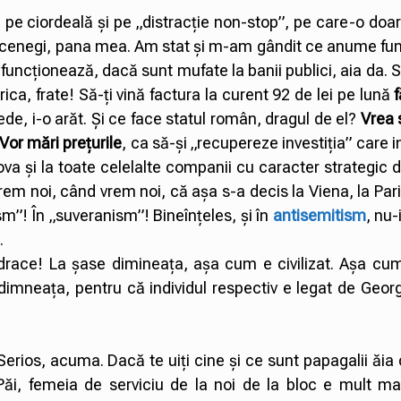
pe ciordeală și pe „distracție non-stop”, pe care-o doa
e pecenegi, pana mea. Am stat și m-am gândit ce anume f
funcționează, dacă sunt mufate la banii publici, aia da. 
ica, frate! Să-ți vină factura la curent 92 de lei pe lună
e, i-o arăt. Și ce face statul român, dragul de el?
Vrea 
Vor mări prețurile
, ca să-și „recupereze investiția” care in
ova și la toate celelalte companii cu caracter strategic 
vrem noi, când vrem noi, că așa s-a decis la Viena, la Par
sm”! În „suveranism”! Bineînțeles, și în
antisemitism
, nu-
.
drace! La șase dimineața, așa cum e civilizat. Așa cum,
ase dimneața, pentru că individul respectiv e legat de Geo
erios, acuma. Dacă te uiți cine și ce sunt papagalii ăia 
Păi, femeia de serviciu de la noi de la bloc e mult mai