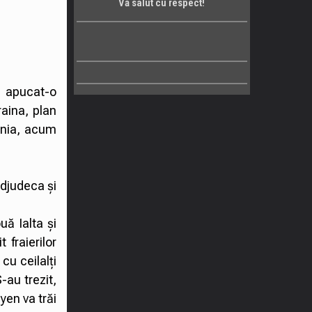
Vă salut cu respect!
a apucat-o
aina, plan
ania, acum
adjudeca și
ouă Ialta și
 fraierilor
 cu ceilalți
-au trezit,
yen va trăi