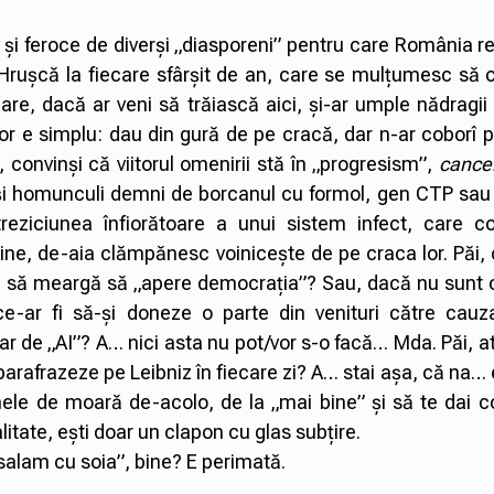
v și feroce de diverși „diasporeni” pentru care România r
 Hrușcă la fiecare sfârșit de an, care se mulțumesc să 
re, dacă ar veni să trăiască aici, și-ar umple nădragii
l lor e simplu: dau din gură de pe cracă, dar n-ar coborî
 convinși că viitorul omenirii stă în „progresism”,
cancel
erși homunculi demni de borcanul cu formol, gen CTP sau
reziciunea înfiorătoare a unui sistem infect, care c
ne, de-aia clămpănesc voinicește de pe craca lor. Păi, 
și să meargă să „apere democrația”? Sau, dacă nu sunt c
 ce-ar fi să-și doneze o parte din venituri către cauz
oar de „AI”? A… nici asta nu pot/vor s-o facă… Mda. Păi, 
-l parafrazeze pe Leibniz în fiecare zi? A… stai așa, că na…
ele de moară de-acolo, de la „mai bine” și să te dai c
itate, ești doar un clapon cu glas subțire.
 salam cu soia”, bine? E perimată.