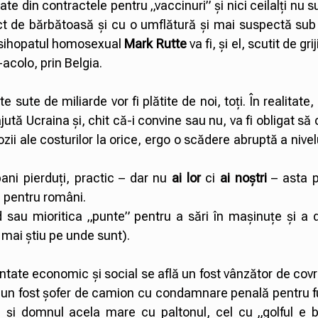
te din contractele pentru „vaccinuri” și nici ceilalți nu 
 de bărbătoasă și cu o umflătură și mai suspectă sub c
, psihopatul homosexual
Mark Rutte
va fi, și el, scutit de gr
e-acolo, prin Belgia.
e sute de miliarde vor fi plătite de noi, toți. În realitate
jută Ucraina și, chit că-i convine sau nu, va fi obligat să 
ii ale costurilor la orice, ergo o scădere abruptă a nivelu
bani pierduți, practic – dar nu
ai lor
ci
ai noștri
– asta 
u pentru români.
 sau mioritica „punte” pentru a sări în mașinuțe și a 
 mai știu pe unde sunt).
ntate economic și social se află un fost vânzător de covri
i un fost șofer de camion cu condamnare penală pentru f
 și domnul acela mare cu paltonul, cel cu „golful e 