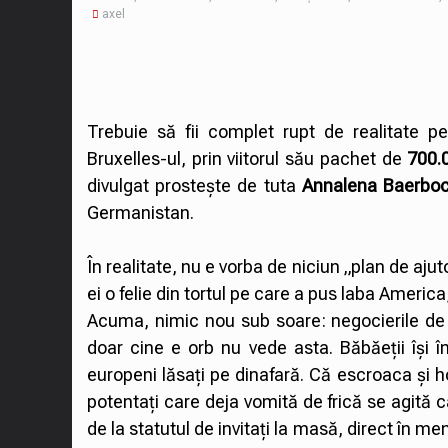
axel
Trebuie să fii complet rupt de realitate 
Bruxelles-ul, prin viitorul său pachet de
700.
divulgat prostește de tuta
Annalena Baerbo
Germanistan.
În realitate, nu e vorba de niciun „plan de ajut
ei o felie din tortul pe care a pus laba Americ
Acuma, nimic nou sub soare: negocierile de
doar cine e orb nu vede asta. Băbăeții își îm
europeni lăsați pe dinafară. Că escroaca și 
potentați care deja vomită de frică se agită 
de la statutul de invitați la masă, direct în m