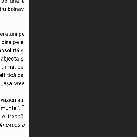
 pe lună la
tru bolnavi
eraturii pe
pișa pe el
absolută și
 abjectă și
a urmă, cel
lt ticălos,
e „așa vrea
azioniști,
 munte”. Îi
 ei treabă.
 în exces a