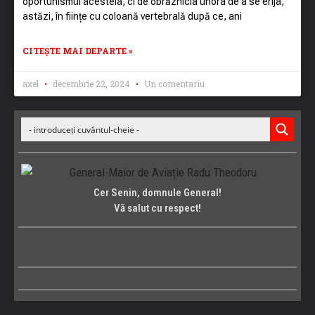
oportunismul acesteia, ci de obrăznicia unora de a se erija,
astăzi, în ființe cu coloană vertebrală după ce, ani
CITEȘTE MAI DEPARTE »
axel
decembrie 22, 2024
Un comentariu
Cer Senin, domnule General!
Vă salut cu respect!