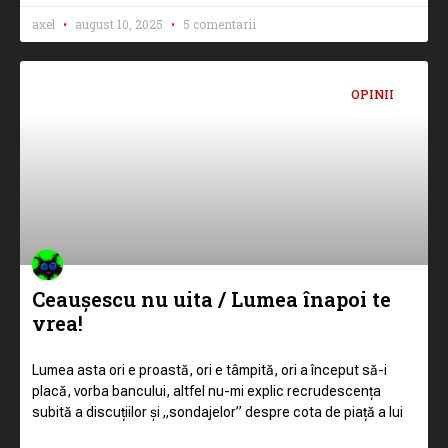
axel
august 10, 2025
5 comentarii
OPINII
Ceaușescu nu uita / Lumea înapoi te
vrea!
Lumea asta ori e proastă, ori e tâmpită, ori a început să-i
placă, vorba bancului, altfel nu-mi explic recrudescența
subită a discuțiilor și „sondajelor” despre cota de piață a lui