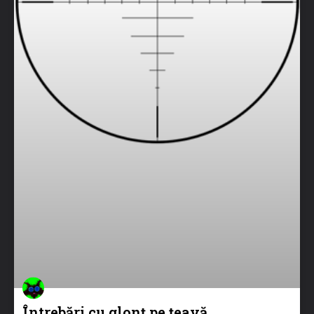
Întrebări cu glonț pe țeavă