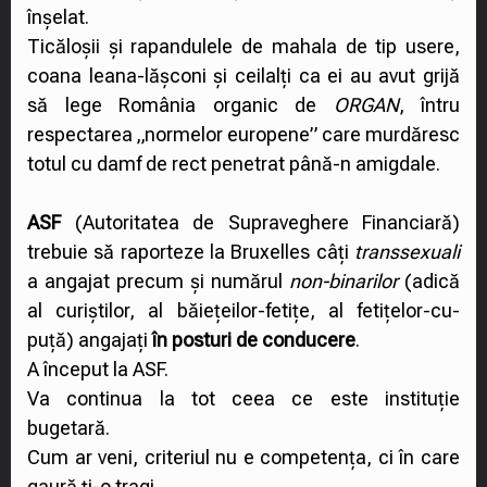
înșelat.
Ticăloșii și rapandulele de mahala de tip usere,
coana leana-lășconi și ceilalți ca ei au avut grijă
să lege România organic de
ORGAN
, întru
respectarea „normelor europene” care murdăresc
totul cu damf de rect penetrat până-n amigdale.
ASF
(Autoritatea de Supraveghere Financiară)
trebuie să raporteze la Bruxelles câți
transsexuali
a angajat precum și numărul
non-binarilor
(adică
al curiștilor, al băiețeilor-fetițe, al fetițelor-cu-
puță) angajați
în posturi de conducere
.
A început la ASF.
Va continua la tot ceea ce este instituție
bugetară.
Cum ar veni, criteriul nu e competența, ci în care
gaură ți-o tragi.