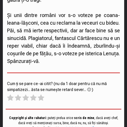
Și unii dintre români vor s-o voteze pe coana-
leana-lășconi, cea cu reclama la veceuri cu bideu.
Păi, să mă ierte respectivii, dar ar face bine să se
sinucidă. Plagiatorul, fantascul Cărtărescu nu e un
reper viabil, chiar dacă îi îndeamnă, zburlindu-și
coșurile de pe fățău, s-o voteze pe isterica Lenuța.
Spânzurați-vă.
Cum ți se pare ce-ai citit? (nu da 1 doar pentru că nu mă
simpatizezi... ăsta se numește retard sever... 🙂 )
Copyright și alte rahaturi:
puteți prelua orice
scris de mine
, dacă aveți chef,
dacă vreți să menționați sursa, bine, dacă nu, nu, să fiți sănătoși.