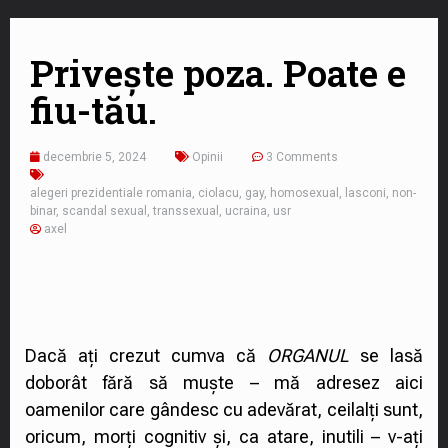
Privește poza. Poate e
fiu-tău.
decembrie 5, 2024
Opinii
3 Comments
alegeri prezidentiale romania
,
ciolacu
,
gay
,
homosexual
,
lasconi
,
non-
binar
,
scandal sexual
,
transsexual
,
ucraina
,
usr
axel
Dacă ați crezut cumva că
ORGANUL
se lasă
doborât fără să muște – mă adresez aici
oamenilor care gândesc cu adevărat, ceilalți sunt,
oricum, morți cognitiv și, ca atare, inutili – v-ați