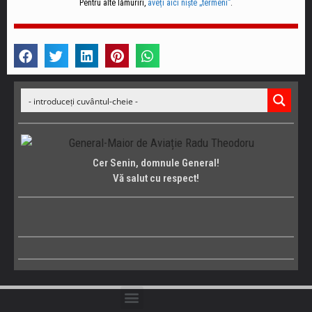
Pentru alte lămuriri,
aveți aici niște „termeni”
.
Cer Senin, domnule General!
Vă salut cu respect!