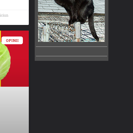
iciun
OPINII