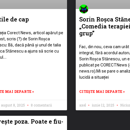
ile de cap
Sorin Roșca Stăn
„Comedia terapie
grup”
ația Corect News, articol apărut pe
st, scris (?) de Sorin Roșca
cu: Bă, dacă până și unul de talia
Fac, din nou, ceva cam urât 
șca Stănescu a ajuns să scrie cu
integral, fără acordul autoru
-ul…
Sorin Roșca Stănescu, un ed
publicat pe CORECTNews (
news.ro).Mi se pare o anali
lucidă a situației
TE MAI DEPARTE »
CITEȘTE MAI DEPARTE »
august 8, 2025
8 comentarii
axel
iunie 12, 2025
Niciu
ește poza. Poate e fiu-