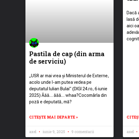
Dacă 
lasă d
aici o
adevăr
cogniti
Pastila de cap (din arma
de serviciu)
„USR ar mai vrea și Ministerul de Externe,
acolo unde l-am putea vedea pe
deputatul Iulian Bulai” (DIGI 24.ro, 6 iunie
2025) Ăăă… ăăă… whaa?Cocomârla din
poză e deputată, mă?
CITEȘTE MAI DEPARTE »
CITEȘ
axel
iunie 9, 2025
9 comentarii
axel