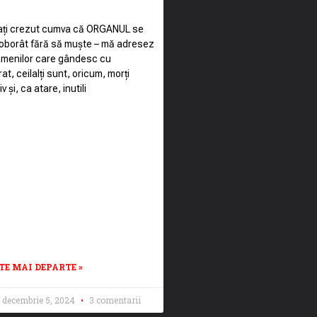
ați crezut cumva că ORGANUL se
oborât fără să muște – mă adresez
amenilor care gândesc cu
at, ceilalți sunt, oricum, morți
v și, ca atare, inutili
TE MAI DEPARTE »
decembrie 5, 2024
3 comentarii