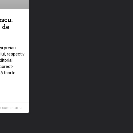
escu:
i de
și preiau
lui, respectiv
itorial
corect-
ză foarte
n comentariu