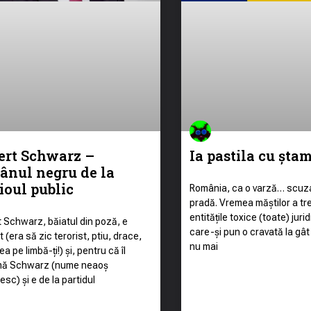
Ia pastila cu șta
ert Schwarz –
ânul negru de la
ioul public
România, ca o varză… scuza
pradă. Vremea măștilor a tre
entitățile toxice (toate) juri
 Schwarz, băiatul din poză, e
care-și pun o cravată la gât
t (era să zic terorist, ptiu, drace,
nu mai
a pe limbă-ți!) și, pentru că îl
ă Schwarz (nume neaoș
sc) și e de la partidul