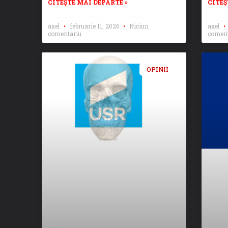
CITEȘTE MAI DEPARTE »
CITEȘ
axel
februarie 11, 2026
Niciun
axel
comentariu
coment
OPINII