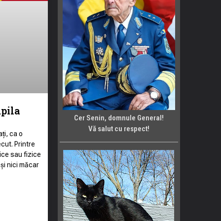
mpila
Cer Senin, domnule General!
Vă salut cu respect!
ți, ca o
cut. Printre
dice sau fizice
 și nici măcar