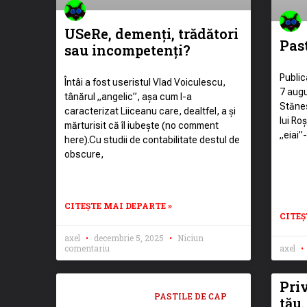
USeRe, demenți, trădători
Past
sau incompetenți?
Public
Întâi a fost useristul Vlad Voiculescu,
7 augu
tânărul „angelic”, așa cum l-a
Stănes
caracterizat Liiceanu care, dealtfel, a și
lui Ro
mărturisit că îl iubește (no comment
„eiai”
here).Cu studii de contabilitate destul de
obscure,
CITEȘTE MAI DEPARTE »
CITEȘ
axel
decembrie 5, 2025
Niciun
comentariu
axel
Priv
PASTILE DE CAP
tău.