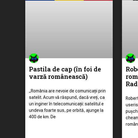
Pastila de cap (în foi de
Rob
varză românească)
rom
Rad
„România are nevoie de comunicații prin
satelit. Acum vă răspund, dacă vreți, ca
Robert
un inginer în telecomunicații: satelitul e
useris
undeva foarte sus, pe orbită, ajunge la
pușche
400 de km. De
cheam
române