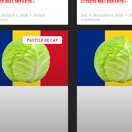
TE MAI DEPARTE »
CITEȘTE MAI DEPARTE »
ianuarie 2, 2026
Niciun
axel
decembrie 8, 2025
N
ariu
comentariu
PASTILE DE CAP