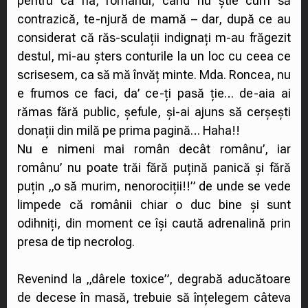
pentru că na, românul, când nu știe cum să
contrazică, te-njură de mamă – dar, după ce au
considerat că răs-sculații indignați m-au frăgezit
destul, mi-au șters conturile la un loc cu ceea ce
scrisesem, ca să mă învăț minte. Mda. Roncea, nu
e frumos ce faci, da’ ce-ți pasă ție… de-aia ai
rămas fără public, șefule, și-ai ajuns să cerșești
donații din milă pe prima pagină… Haha!!
Nu e nimeni mai român decât românu’, iar
românu’ nu poate trăi fără puțină panică și fără
puțin „o să murim, nenorociții!!” de unde se vede
limpede că românii chiar o duc bine și sunt
odihniți, din moment ce își caută adrenalină prin
presa de tip necrolog.
Revenind la „dârele toxice”, degrabă aducătoare
de decese în masă, trebuie să înțelegem câteva