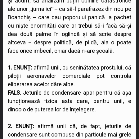
Și acum, să analizăm puțin opiniile catastrofice
ale unor „jurnalici” – ca să-l parafrazez din nou pe
Boanchiș – care dau poporului panică la pachet
cu niște enormități care ar trebui să-i facă să-și
dea două palme în oglindă și să scrie despre
altceva – despre politică, de pildă, aia o poate
face orice imbecil, chiar dacă n-are școală.
1. ENUNȚ:
afirmă unii, cu seninătatea prostului, că
piloții aeronavelor comerciale pot controla
eliberarea acelor dâre albe.
FALS.
Jeturile de condensare apar pentru că așa
funcționează fizica asta care, pentru unii, e
dincolo de puterea lor de înțelegere.
2. ENUNȚ:
afirmă unii că, de fapt, jeturile de
condensare sunt compuse din particule mai grele