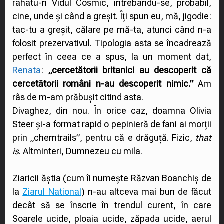
rahatu-n Vidul Cosmic, întrebându-se, probabil,
cine, unde și când a greșit. Îți spun eu, mă, jigodie:
tac-tu a greșit, călare pe mă-ta, atunci când n-a
folosit prezervativul. Tipologia asta se încadrează
perfect în ceea ce a spus, la un moment dat,
Renata
:
„cercetătorii britanici au descoperit că
cercetătorii români n-au descoperit nimic.”
Am
râs de m-am prăbușit citind asta.
Divaghez, din nou. În orice caz, doamna Olivia
Steer și-a format rapid o pepinieră de fani ai morții
prin „chemtrails”, pentru că e drăguță. Fizic,
that
is
. Altminteri, Dumnezeu cu mila.
Ziaricii ăștia (cum îi numește Răzvan Boanchiș de
la
Ziarul National
) n-au altceva mai bun de făcut
decât să se înscrie în trendul curent, în care
Soarele ucide, ploaia ucide, zăpada ucide, aerul