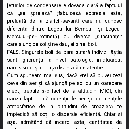
jeturilor de condensare e dovada clară a faptului
că „se șpreiază” (fabuloasă expresia asta,
preluată de la ziaricii-savanți care nu cunosc
diferența dintre Legea lui Bernoulli și Legea-
Mersului-pe-Trotinetă) cu diverse „substanțe”
care ajung pe sol și ne dau, ei bine, boli.
FALS.
Singurele boli de care suferă indivizii ăștia
sunt ignoranța la nivel patologic, infatuarea,
narcisismul și dorința disperată de atenție.
Cum spuneam mai sus, dacă vrei să pulverizezi
ceva din aer și să ajungă pe sol cu un oarecare
efect, trebuie s-o faci de la altitudini MICI, din
cauza faptului că curenții de aer și turbulențele
atmosferice de la altitudini de croazieră te
împiedică să obții o dispersie eficientă. Chiar și
așa, admițând că încerci asta, cantitatea de