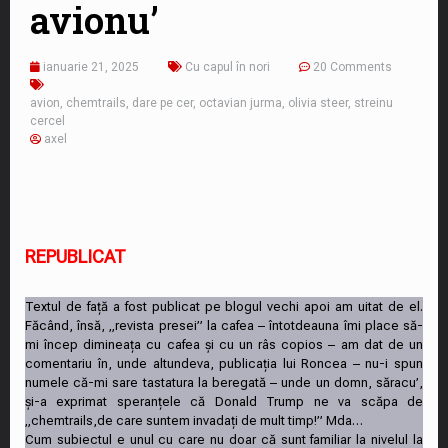
avionu’
ianuarie 21, 2025
Cu capul în nori
20 Comments
avion
,
chemtrails
,
dare pe cer
,
octavian jurma
,
olivia steer
,
streinu
cercel
axel
REPUBLICAT
Textul de față a fost publicat pe blogul vechi apoi am uitat de el.
Făcând, însă, „revista presei” la cafea – întotdeauna îmi place să-
mi încep dimineața cu cafea și cu un râs copios – am dat de un
comentariu în, unde altundeva, publicația lui Roncea – nu-i spun
numele că-mi sare tastatura la beregată – unde un domn, săracu’,
și-a exprimat speranțele că Donald Trump ne va scăpa de
„chemtrails,de care suntem invadați de mult timp!” Mda…
Cum subiectul e unul cu care nu doar că sunt familiar la nivelul la