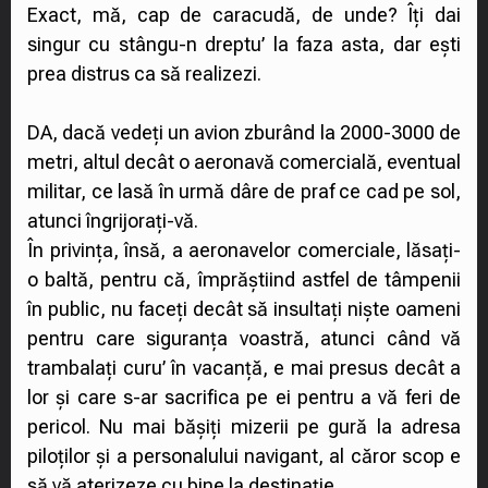
Exact, mă, cap de caracudă, de unde? Îți dai
singur cu stângu-n dreptu’ la faza asta, dar ești
prea distrus ca să realizezi.
DA, dacă vedeți un avion zburând la 2000-3000 de
metri, altul decât o aeronavă comercială, eventual
militar, ce lasă în urmă dâre de praf ce cad pe sol,
atunci îngrijorați-vă.
În privința, însă, a aeronavelor comerciale, lăsați-
o baltă, pentru că, împrăștiind astfel de tâmpenii
în public, nu faceți decât să insultați niște oameni
pentru care siguranța voastră, atunci când vă
trambalați curu’ în vacanță, e mai presus decât a
lor și care s-ar sacrifica pe ei pentru a vă feri de
pericol. Nu mai bășiți mizerii pe gură la adresa
piloților și a personalului navigant, al căror scop e
să vă aterizeze cu bine la destinație.