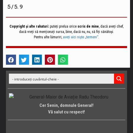
5
/ 5.
9
Copyright și alte rahaturi:
puteți prelua orice
scris de mine
, dacă aveți chef,
dacă vreți să menționați sursa, bine, dacă nu, nu, să fiți sănătoși.
Pentru alte lămuriri,
aveți aici niște „termeni”
.
Cer Senin, domnule General!
Vă salut cu respect!