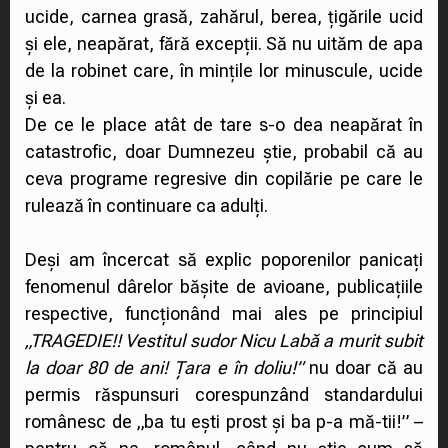
ucide, carnea grasă, zahărul, berea, țigările ucid
și ele, neapărat, fără excepții. Să nu uităm de apa
de la robinet care, în mințile lor minuscule, ucide
și ea.
De ce le place atât de tare s-o dea neapărat în
catastrofic, doar Dumnezeu știe, probabil că au
ceva programe regresive din copilărie pe care le
rulează în continuare ca adulți.
Deși am încercat să explic poporenilor panicați
fenomenul dârelor bășite de avioane, publicațiile
respective, funcționând mai ales pe principiul
„TRAGEDIE!! Vestitul sudor Nicu Labă a murit subit
la doar 80 de ani! Țara e în doliu!”
nu doar că au
permis răspunsuri corespunzând standardului
românesc de „ba tu ești prost și ba p-a mă-tii!” –