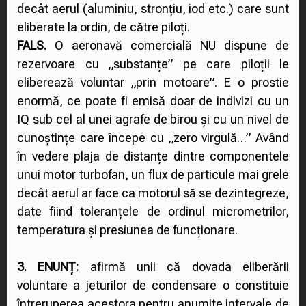
decât aerul (aluminiu, stronțiu, iod etc.) care sunt
eliberate la ordin, de către piloți.
FALS.
O aeronavă comercială NU dispune de
rezervoare cu „substanțe” pe care piloții le
eliberează voluntar „prin motoare”. E o prostie
enormă, ce poate fi emisă doar de indivizi cu un
IQ sub cel al unei agrafe de birou și cu un nivel de
cunoștințe care începe cu „zero virgulă…” Având
în vedere plaja de distanțe dintre componentele
unui motor turbofan, un flux de particule mai grele
decât aerul ar face ca motorul să se dezintegreze,
date fiind toleranțele de ordinul micrometrilor,
temperatura și presiunea de funcționare.
3. ENUNȚ:
afirmă unii că dovada eliberării
voluntare a jeturilor de condensare o constituie
întreruperea acestora pentru anumite intervale de