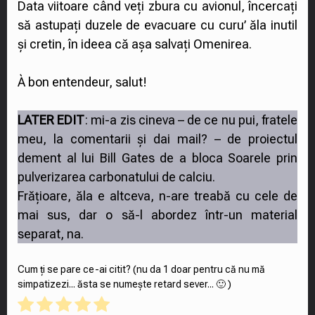
Data viitoare când veți zbura cu avionul, încercați
să astupați duzele de evacuare cu curu’ ăla inutil
și cretin, în ideea că așa salvați Omenirea.
À bon entendeur, salut!
LATER EDIT
: mi-a zis cineva – de ce nu pui, fratele
meu, la comentarii și dai mail? – de proiectul
dement al lui Bill Gates de a bloca Soarele prin
pulverizarea carbonatului de calciu.
Frățioare, ăla e altceva, n-are treabă cu cele de
mai sus, dar o să-l abordez într-un material
separat, na.
Cum ți se pare ce-ai citit? (nu da 1 doar pentru că nu mă
simpatizezi... ăsta se numește retard sever... 🙂 )