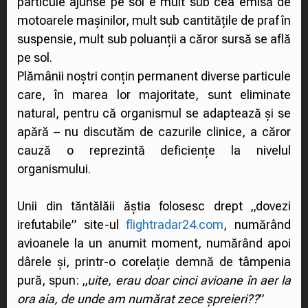
particule ajunse pe sol e mult sub cea emisă de
motoarele mașinilor, mult sub cantitățile de praf în
suspensie, mult sub poluanții a căror sursă se află
pe sol.
Plămânii noștri conțin permanent diverse particule
care, în marea lor majoritate, sunt eliminate
natural, pentru că organismul se adaptează și se
apără – nu discutăm de cazurile clinice, a căror
cauză o reprezintă deficiențe la nivelul
organismului.
Unii din tăntălăii ăștia folosesc drept „dovezi
irefutabile” site-ul
flightradar24.com
, numărând
avioanele la un anumit moment, numărând apoi
dârele și, printr-o corelație demnă de tâmpenia
pură, spun: „
uite, erau doar cinci avioane în aer la
ora aia, de unde am numărat zece șpreieri??
”