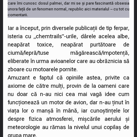
care îmi cunosc dosul palmei, dar mi se și pare fascinantă obsesia
unora față de un fenomen normal, republic aici materialul – cu tot cu
comentarii.
Iar a început, prin diversele publicații de tip ferpar,
isteria cu „chemtrails”-urile, dârele acelea albe,
neapărat toxice, neapărat purtătoare de
ciumă/lepră/tuse măgărească/impotență,
eliberate în urma avioanelor care au obrăznicia să
zboare cu motoarele pornite.
Amuzant e faptul că opiniile astea, privite ca
axiome de către mulți, provin de la oameni care
nu doar că n-au nici cea mai vagă idee cum
funcționează un motor de avion, dar n-au ținut în
viața lor o manșă în mână, iar cunoștințele lor
despre fizica atmosferei, mișcările aerului și
meteorologie au rămas la nivelul unui copilaș de
grupa mare.