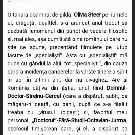
O tânără doamnă, de pildă,
Olivia Steer
pe numele
ei, drăguță, dealtfel, s-a aruncat anul trecut să
dezbată fenomenul din punct de vedere filosofic
și, mai ales, așa cum îi stă bine românului care nu
știe ce spune, prezentând filmulețe pe iutub
făcute de „specialiști”. Asta cu „specialiștii” mă
duce cu gândul la alții, tot „specialiști”, din cauza
cărora incidența cancerelor la vârste tinere a sărit
în aer în ultimii ani, dar nu divaghez. Are și
România câțiva din ăștia, unul fiind
Domnul-
Doctor-Streinu-Cercel
(care a dispărut, subit, ca
măgaru-n ceață, cu banii, după ce s-a fâsâit
treaba cu „virusul ucigaș”) și, favoritul meu
personal,
„Doctorul”-Fără-Studii-Octavian-Jurma
,
escrocul timișorean care, și el, a dispărut ca