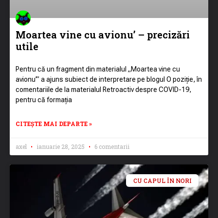
Moartea vine cu avionu’ – precizări
utile
Pentru că un fragment din materialul „Moartea vine cu
avionu’” a ajuns subiect de interpretare pe blogul O poziție, în
comentariile de la materialul Retroactiv despre COVID-19,
pentru că formația
CITEȘTE MAI DEPARTE »
axel
ianuarie 28, 2025
6 comentarii
CU CAPUL ÎN NORI