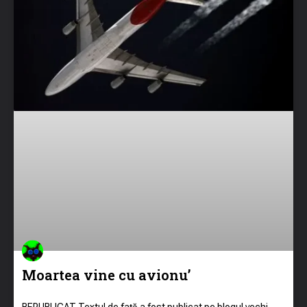
Moartea vine cu avionu’
REPUBLICAT Textul de față a fost publicat pe blogul vechi