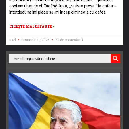
apoi am uitat de el. Făcând, însă, „revista presei” la cafea –
întotdeauna îmi place să-mi încep dimineața cu cafea
CITEȘTE MAI DEPARTE »
axel
ianuarie 21, 2025
20 de comentarii