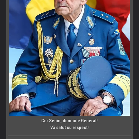
Cer Senin, domnule General!
Vă salut cu respect!