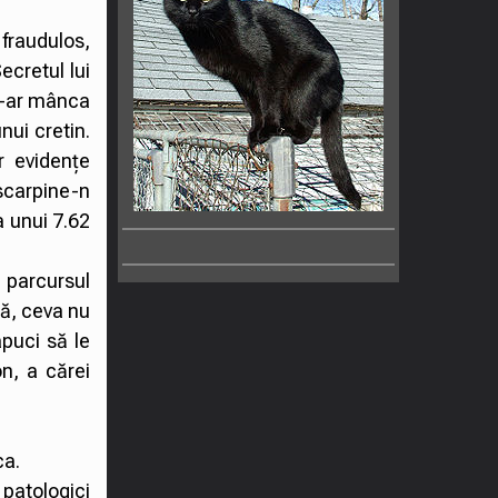
 fraudulos,
ecretul lui
 i-ar mânca
nui cretin.
r evidențe
scarpine-n
a unui 7.62
 parcursul
bă, ceva nu
apuci să le
n, a cărei
ca.
 patologici