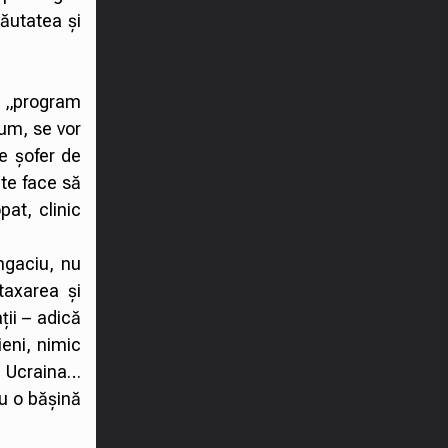
răutatea și
un „program
cum, se vor
e șofer de
 te face să
pat, clinic
ngaciu, nu
taxarea și
ții – adică
ieni, nimic
i Ucraina…
cu o bășină