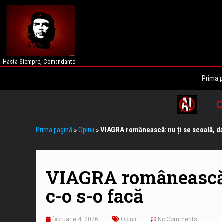
Hasta Siempre, Comandante
Prima 
C
Prima pagină
»
Opinii
»
VIAGRA românească: nu ți se scoală, da
VIAGRA românească: 
c-o s-o facă
februarie 4, 2026
Opinii
No Comments