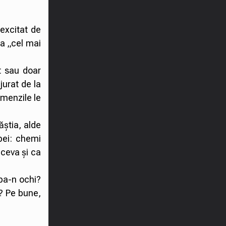
 excitat de
la „cel mai
t sau doar
jurat de la
Amenzile le
ăștia, alde
epei: chemi
 ceva și ca
mpa-n ochi?
l? Pe bune,