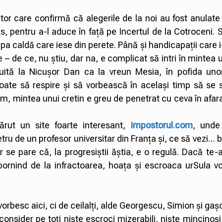
or care confirmă că alegerile de la noi au fost anulate
es, pentru a-l aduce în față pe Incertul de la Cotroceni. S
apa caldă care iese din perete. Până și handicapații care
ne – de ce, nu știu, dar na, e complicat să intri în mintea u
uită la Nicușor Dan ca la vreun Mesia, în pofida uno
poate să respire și să vorbească în același timp să se 
m, mintea unui cretin e greu de penetrat cu ceva în afar
ărut un site foarte interesant,
impostorul.com
, unde
tru de un profesor universitar din Franța și, ce să vezi… 
se pare că, la progresiștii ăștia, e o regulă. Dacă te-
pornind de la infractoarea, hoața și escroaca urSula vo
rbesc aici, ci de ceilalți, alde Georgescu, Simion și gaș
nsider pe toți niște escroci mizerabili, niște mincinoși