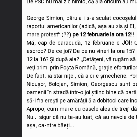
De PSD nu mai zic nimic, că ăia oricum au mui
George Simion, căruia i s-a sculat cocoșelul f
raportul americanilor (adică, așa au zis și EI
mare protest” (??)
pe 12 februarie la ora 12
!!
Mă, cap de caracudă, 12 februarie e
JOI
! 
escroc? De ce joi? De ce nu vineri la ora 15? 
12 la 16? Și după aia? „Cetățeni, vă rugăm să v
veți primi prin Poșta Română, grație eforturilo
De fapt, ia stai nițel, că aici e șmecherie. P
Nicușor, Bolojan, Simion, Georgescu sunt pe b
oamenii în stradă într-o joi știind bine că part
să-i fraierești pe amărâții ăia dobitoci care în
Apropo, cum mai e cu casele alea de treij’ dă
Nu… sigur că nu te-au luat, că au nevoie de t
așa, ca-ntre băeți…