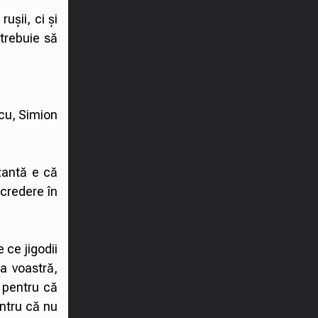
rușii, ci și
 trebuie să
scu, Simion
zantă e că
ncredere în
 ce jigodii
ca voastră,
, pentru că
entru că nu