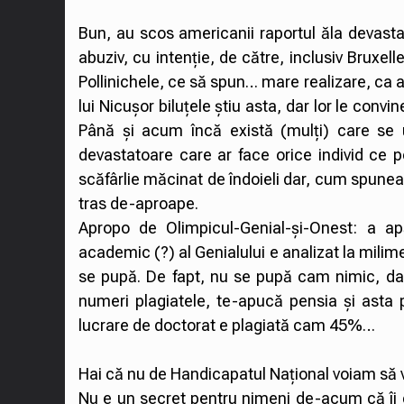
Bun, au scos americanii raportul ăla devastat
abuziv, cu intenție, de către, inclusiv Bruxell
Pollinichele, ce să spun… mare realizare, ca 
lui Nicușor biluțele știu asta, dar lor le convi
Până și acum încă există (mulți) care se 
devastatoare care ar face orice individ ce 
scăfârlie măcinat de îndoieli dar, cum spunea
tras de-aproape.
Apropo de Olimpicul-Genial-și-Onest: a ap
academic (?) al Genialului e analizat la milime
se pupă. De fapt, nu se pupă cam nimic, dar 
numeri plagiatele, te-apucă pensia și asta 
lucrare de doctorat e plagiată cam 45%…
Hai că nu de Handicapatul Național voiam să vo
Nu e un secret pentru nimeni de-acum că îi co