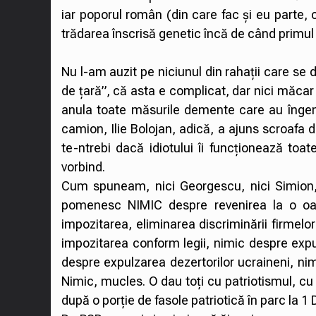
iar poporul român (din care fac și eu parte, 
trădarea înscrisă genetic încă de când primu
Nu l-am auzit pe niciunul din rahații care se
de țară”, că asta e complicat, dar nici măcar
anula toate măsurile demente care au îngen
camion, Ilie Bolojan, adică, a ajuns scroafa 
te-ntrebi dacă idiotului îi funcționează toat
vorbind.
Cum spuneam, nici Georgescu, nici Simion
pomenesc NIMIC despre revenirea la o oar
impozitarea, eliminarea discriminării firmelor
impozitarea conform legii, nimic despre expul
despre expulzarea dezertorilor ucraineni, n
Nimic, mucles. O dau toți cu patriotismul, cu a
după o porție de fasole patriotică în parc la 