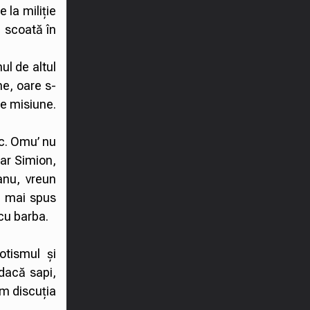
 la miliție
 scoată în
ul de altul
ne, oare s-
de misiune.
ic. Omu’ nu
car Simion,
anu, vreun
m mai spus
 cu barba.
otismul și
 dacă sapi,
um discuția