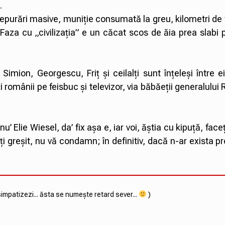
.
epurări masive, muniție consumată la greu, kilometri de 
aza cu „civilizația” e un căcat scos de ăia prea slabi 
 Simion, Georgescu, Friț și ceilalți sunt înțeleși între e
ți românii pe feisbuc și televizor, via băbăeții generalului 
u’ Elie Wiesel, da’ fix așa e, iar voi, ăștia cu kipuță, face
ți greșit, nu vă condamn; în definitiv, dacă n-ar exista pro
simpatizezi... ăsta se numește retard sever...
)