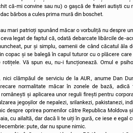
chit că-mi convine sau nu) o gașcă de fraieri autiști cu 
l dac bărbos a cules prima mură din boschet.
 dau mari patrioți spunând măcar o vorbuliță nu despre 
 ceva legat de faptul că, odată debarcate libărcile de-a
uncheat, pur și simplu, oamenii de când căcatul ăla d
din copac și se balegă în capul tuturor cu o plăcere care
e rotițele. Vă spun eu, nu-i funcționează. Omul e psiho
, nici clămpăul de serviciu de la AUR, anume Dan Du
ecare normalitate măcar în zonele de bază, adică 
 românești și aplicarea unor reguli firești pentru corpora
zarea jegoșilor de nepalezi, srilankezi, pakistanezi, ind
imic despre oprirea pomenilor către Republica Moldova ș
ia, cu ailaltă, dar dacă li te uiți în gură, ce iese e egal 
1 Decembrie: pute, dar nu spune nimic.