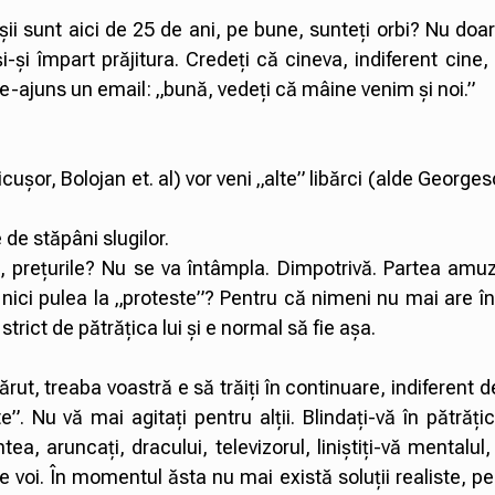
rușii sunt aici de 25 de ani, pe bune, sunteți orbi? Nu doar 
 și-și împart prăjitura. Credeți că cineva, indiferent cine,
-ajuns un email: „bună, vedeți că mâine venim și noi.”
icușor, Bolojan et. al) vor veni „alte” libărci (alde George
de stăpâni slugilor.
e, prețurile? Nu se va întâmpla. Dimpotrivă. Partea amu
 nici pulea la „proteste”? Pentru că nimeni nu mai are î
trict de pătrățica lui și e normal să fie așa.
t, treaba voastră e să trăiți în continuare, indiferent de
”. Nu vă mai agitați pentru alții. Blindați-vă în pătrăți
ntea, aruncați, dracului, televizorul, liniștiți-vă mentalul
e voi. În momentul ăsta nu mai există soluții realiste, p