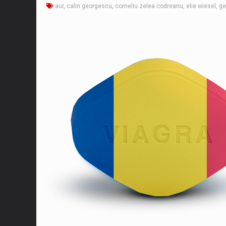
aur
,
calin georgescu
,
corneliu zelea codreanu
,
elie wiesel
,
ge