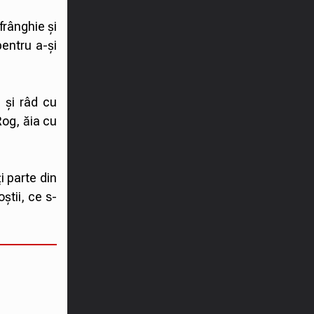
frânghie și
pentru a-și
i și râd cu
Rog, ăia cu
ți parte din
știi, ce s-