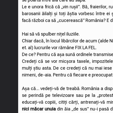
Le e unora frică că „vin rușii”. Bă, fraierilor, 
barosanii ăilalți și toți ăștia vorbesc între ei
facă război ca să „cucerească” România? E de
Hai să vă spulber nițel iluziile.
Chiar dacă, în locul libărcilor de acum (alde N
et. al) lucrurile vor rămâne FIX LA FEL.
De ce? Pentru că așa sună ordinele transmise 
Credeți că se vor micșora taxele, impozitel
mulți știu asta. De ce credeți că nu mai iese
nimeni, de-aia. Pentru că fiecare e preocupat s
Așa că… vedeți-vă de treabă. România a dispăru
se perindă pe televizoare sau pe la „proteste
educați-vă copiii, citiți cărți, antrenați-vă mi
nici măcar unuia
din ăia „de sus” nu-i pasă d