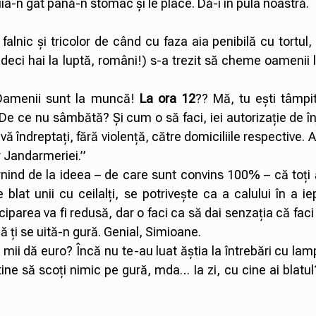
a-n gât până-n stomac și le place. Dă-i în pula noastră.
alnic și tricolor de când cu faza aia penibilă cu tortul,
, deci hai la luptă, români!) s-a trezit să cheme oamenii 
Oamenii sunt la muncă!
La ora 12
?? Mă, tu ești tâmpi
De ce nu sâmbătă? Și cum o să faci, iei autorizație de în
ă îndreptați, fără violență, către domiciliile respective. 
r Jandarmeriei.”
ornind de la ideea – de care sunt convins 100% – că toți 
lat unii cu ceilalți, se potrivește ca a calului în a i
iciparea va fi redusă, dar o faci ca să dai senzația că faci
că ți se uită-n gură. Genial, Simioane.
 mii dă euro? Încă nu te-au luat ăștia la întrebări cu la
ine să scoți nimic pe gură, mda… Ia zi, cu cine ai blatu