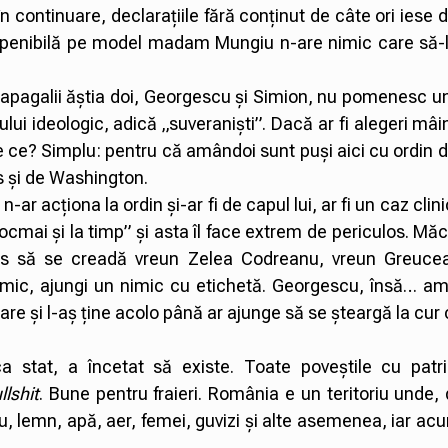
n continuare, declarațiile fără conținut de câte ori iese de
ia penibilă pe model madam Mungiu n-are nimic care să-l
 papagalii ăștia doi, Georgescu și Simion, nu pomenesc un
lui ideologic, adică „suveraniști”. Dacă ar fi alegeri mâi
De ce? Simplu: pentru că amândoi sunt puși aici cu ordin 
es și de Washington.
r acționa la ordin și-ar fi de capul lui, ar fi un caz clin
ntocmai și la timp” și asta îl face extrem de periculos. Mă
uns să se creadă vreun Zelea Codreanu, vreun Greuce
imic, ajungi un nimic cu etichetă. Georgescu, însă… a
tare și l-aș ține acolo până ar ajunge să se șteargă la cur
a stat, a încetat să existe. Toate poveștile cu patri
llshit
. Bune pentru fraieri. România e un teritoriu unde,
ru, lemn, apă, aer, femei, guvizi și alte asemenea, iar ac