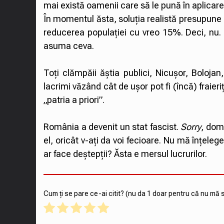
mai există oamenii care să le pună în aplicare
În momentul ăsta, soluția realistă presupune 
reducerea populației cu vreo 15%. Deci, nu. F
asuma ceva.
Toți clămpăii ăștia publici, Nicușor, Bolojan,
lacrimi văzând cât de ușor pot fi (încă) fraieri
„patria a priori”.
România a devenit un stat fascist.
Sorry
, domn
el, oricât v-ați da voi fecioare. Nu mă înțelege
ar face deștepții? Ăsta e mersul lucrurilor.
Cum ți se pare ce-ai citit? (nu da 1 doar pentru că nu mă 