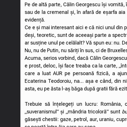
Pe de altă parte, Călin Georgescu își vomită, î
sau de la cremenal și, în afară de eșarfa a
evidență.
Ce e și mai interesant aici e că nici unul din
deși, teoretic, sunt de aceeași parte a spectru
ar susține unul pe celălalt? Vă spun eu: nu. 
Nu, nu de Putin, nu săriți în sus, ci de Bruxell
Acuma, serios vorbind, dacă Călin Georgescu n-a
e prost, deloc, își face treaba ca la carte, „î
care a luat AUR pe persoană fizică, a aj
Ecaterina Teodoroiu, na… așa e când, din n
asta, eu pe ăsta l-aș băga după gratii fără ezi
Trebuie să înțelegeți un lucru: România, c
„suveranismul” și „mândria tricoloră” sunt
bu
găsești chestii: gaze, petrol, aur, uraniu, cup
se poartă între ăia care au sapa.