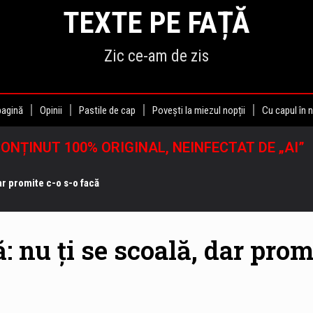
TEXTE PE FAȚĂ
Zic ce-am de zis
pagină
Opinii
Pastile de cap
Povești la miezul nopții
Cu capul în 
ONȚINUT 100% ORIGINAL, NEINFECTAT DE „AI”
r promite c-o s-o facă
nu ți se scoală, dar prom