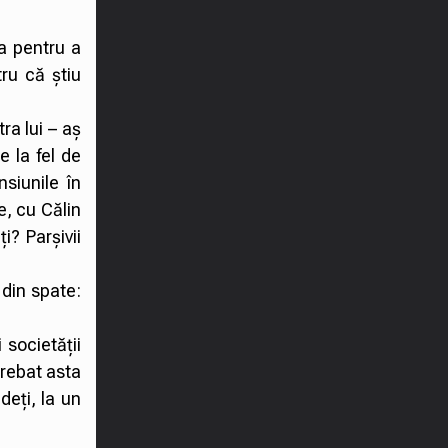
ia pentru a
ru că știu
ra lui – aș
e la fel de
siunile în
e, cu Călin
i? Parșivii
 din spate:
 societății
trebat asta
deți, la un