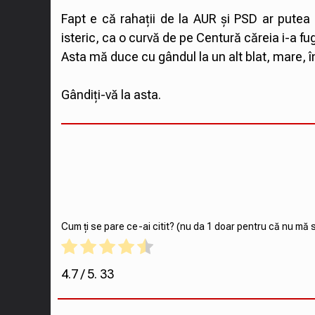
Fapt e că rahații de la AUR și PSD ar putea 
isteric, ca o curvă de pe Centură căreia i-a fug
Asta mă duce cu gândul la un alt blat, mare, în 
Gândiți-vă la asta.
Cum ți se pare ce-ai citit? (nu da 1 doar pentru că nu mă s
4.7
/ 5.
33