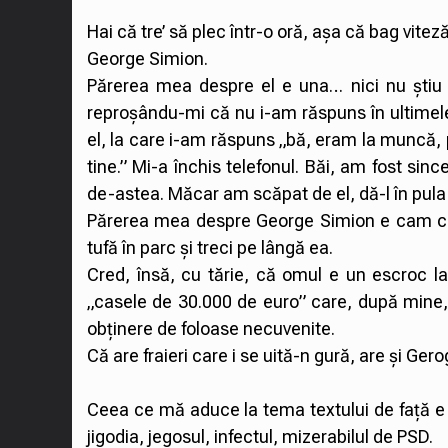
Hai că tre’ să plec într-o oră, așa că bag viteză
George Simion.
Părerea mea despre el e una… nici nu știu 
reproșându-mi că nu i-am răspuns în ultimel
el, la care i-am răspuns „bă, eram la muncă, 
tine.” Mi-a închis telefonul. Băi, am fost sinc
de-astea. Măcar am scăpat de el, dă-l în pula
Părerea mea despre George Simion e cam ca 
tufă în parc și treci pe lângă ea.
Cred, însă, cu tărie, că omul e un escroc l
„casele de 30.000 de euro” care, după mine, s
obținere de foloase necuvenite.
Că are fraieri care i se uită-n gură, are și Ge
Ceea ce mă aduce la tema textului de față e 
jigodia, jegosul, infectul, mizerabilul de PSD.