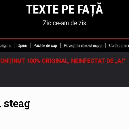
TEXTE PE FAȚĂ
Zic ce-am de zis
pagină
Opinii
Pastile de cap
Povești la miezul nopții
Cu capul în
ONȚINUT 100% ORIGINAL, NEINFECTAT DE „AI”
 steag
l