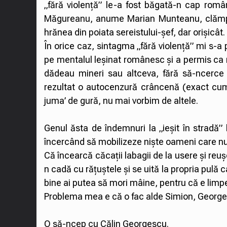
„fără violență” le-a fost băgată-n cap român
Măgureanu, anume Marian Munteanu, clămpăn
hrănea din poiata sereistului-șef, dar orișicât.
În orice caz, sintagma „fără violență” mi s-a p
pe mentalul leșinat românesc și a permis ca mi
dădeau mineri sau altceva, fără să-ncerce
rezultat o autocenzură crâncenă (exact cum
juma’ de gură, nu mai vorbim de altele.
Genul ăsta de îndemnuri la „ieșit în stradă” l
încercând să mobilizeze niște oameni care nu
Că încearcă căcații labagii de la usere și reu
n cadă cu rățuștele și se uită la propria pulă c
bine ai putea să mori mâine, pentru că e limpe
Problema mea e că o fac alde Simion, Georgescu
O să-ncep cu Călin Georgescu.