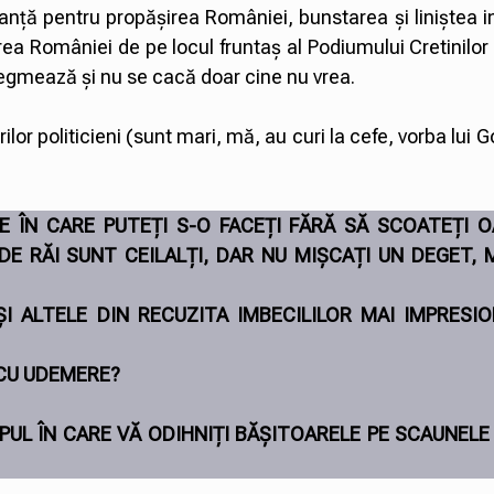
anță pentru propășirea României, bunstarea și liniștea i
rea României de pe locul fruntaș al Podiumului Cretinilor ș
flegmează și nu se cacă doar cine nu vrea.
ilor politicieni (sunt mari, mă, au curi la cefe, vorba lui 
LE ÎN CARE PUTEȚI S-O FACEȚI FĂRĂ SĂ SCOATEȚI O
E RĂI SUNT CEILALȚI, DAR NU MIȘCAȚI UN DEGET, 
ȘI ALTELE DIN RECUZITA IMBECILILOR MAI IMPRESI
 CU UDEMERE?
MPUL ÎN CARE VĂ ODIHNIȚI BĂȘITOARELE PE SCAUNELE