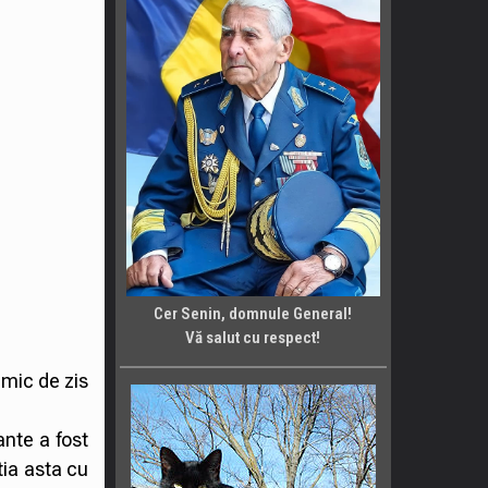
Cer Senin, domnule General!
Vă salut cu respect!
mic de zis
ante a fost
tia asta cu