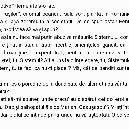
otive întemeiate s-o fac.
l rușilor”, ci omul coanei ursula von, plantat în Român
 și-așa zdrențuită a societății. De ce spun asta? Pent
 n-oți vrea să vă și spun?
r asta nu face mai puțin abuzive măsurile Sistemului cont
 ținut în stadiul ăsta incert e, bineînțeles, gândit, dar 
-l mai ține în expectativă, pentru că alimentezi și ten
rei, tu, Sistemul? Ați ajuns la o înțelegere, tu, Sistemul
, tu te faci că nu-ți place”? Mă, cât de bandiți sunteț
ă miros o porcărie de la două sute de kilometri cu vântul
hici?
i să-mi spuneți unde dracu’ au dispărut cei doi eroi ai
l Dac și psihopatul ăla de Marian „Ceaușescu”? V-ați în
ar blatul se întinde până unde nu vă așteptați. O să ve