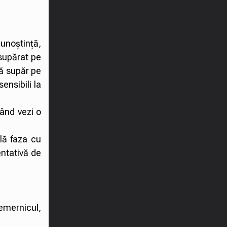
unoștință,
supărat pe
mă supăr pe
ensibili la
ând vezi o
lă faza cu
entativă de
emernicul,