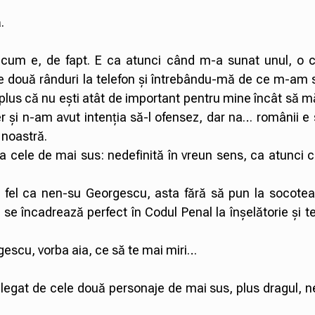
.
cum e, de fapt. E ca atunci când m-a sunat unul, o c
e două rânduri la telefon și întrebându-mă de ce m-am 
plus că nu ești atât de important pentru mine încât să 
er și n-am avut intenția să-l ofensez, dar na… românii e s
 noastră.
cele de mai sus: nedefinită în vreun sens, ca atunci c
a fel ca nen-su Georgescu, asta fără să pun la socotea
e încadrează perfect în Codul Penal la înșelătorie și t
rogescu, vorba aia, ce să te mai miri…
legat de cele două personaje de mai sus, plus dragul, n