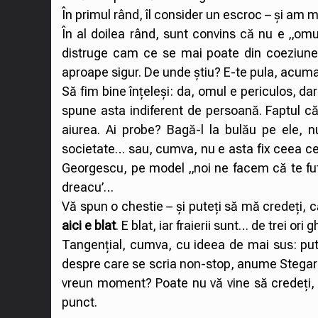
În primul rând, îl consider un escroc – și am m
În al doilea rând, sunt convins că nu e „omu
distruge cam ce se mai poate din coeziunea
aproape sigur. De unde știu? E-te pula, acuma,
Să fim bine înțeleși: da, omul e periculos, da
spune asta indiferent de persoană. Faptul că e
aiurea. Ai probe? Bagă-l la bulău pe ele, nu
societate… sau, cumva, nu e asta fix ceea ce v
Georgescu, pe model „noi ne facem că te futem
dreacu’…
Vă spun o chestie – și puteți să mă credeți, c
aici e blat
. E blat, iar fraierii sunt… de trei ori g
Tangențial, cumva, cu ideea de mai sus: puteț
despre care se scria non-stop, anume Stegaru
vreun moment? Poate nu vă vine să credeți, d
punct.