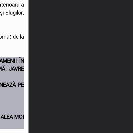
nterioară a
i Slugilor,
Goma) de la
AMENII ÎN
MĂ, JAVRE
ONEAZĂ PE
 ALEA MOI