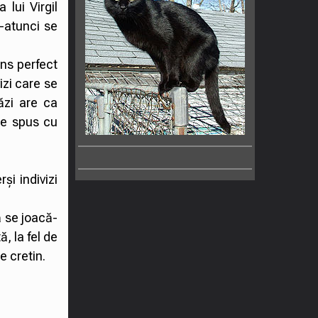
lui Virgil
-atunci se
ins perfect
izi care se
ăzi are ca
 e spus cu
și indivizi
ă se joacă-
, la fel de
e cretin.