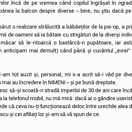
ilor încă de pe vremea când copilul îngrășat în ograda 
ea la balcon despre diverse – bine, nu știu dacă pe
ărut o realizare strălucită a băbăeților de la psi-op, a pr
i de oameni să ia bătaie cu strigături de la diverși indiv
 măcar să le-ntoarcă o bastârcă-n pupătoare, iar ast
 anticipam mai demult) când până și cuvântul „evrei”
-am tot auzit și, personal, mi s-a acrit să-i văd pe diver
 mai au încredere în NIMENI – și pe bună dreptate.
șesc să-și scoată-n stradă imperbii de 30 de ani care înc
a la telefonul mobil, nu mă miră: dacă ai o gândire useristă
de că ceva nu-ți funcționează deloc între urechile alea d
 și cei afiliați lor și-am să vă spun de ce.