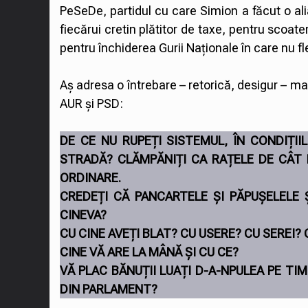
PeSeDe, partidul cu care Simion a făcut o ali
fiecărui cretin plătitor de taxe, pentru scoate
pentru închiderea Gurii Naționale în care nu 
Aș adresa o întrebare – retorică, desigur – mar
AUR și PSD:
DE CE NU RUPEȚI SISTEMUL, ÎN CONDIȚII
STRADĂ? CLĂMPĂNIȚI CA RAȚELE DE CÂT D
ORDINARE.
CREDEȚI CĂ PANCARTELE ȘI PĂPUȘELELE 
CINEVA?
CU CINE AVEȚI BLAT? CU USERE? CU SEREI?
CINE VĂ ARE LA MÂNĂ ȘI CU CE?
VĂ PLAC BĂNUȚII LUAȚI D-A-NPULEA PE TI
DIN PARLAMENT?