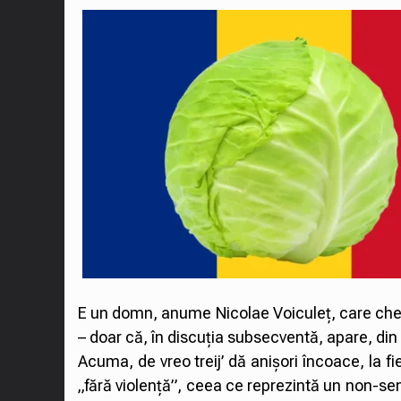
E un domn, anume Nicolae Voiculeț, care chea
– doar că, în discuția subsecventă, apare, din 
Acuma, de vreo treij’ dă anișori încoace, la fi
„fără violență”, ceea ce reprezintă un non-sen