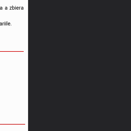
a a zbiera
riile.