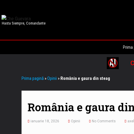
Hasta Siempre, Comandante
Prima 
C
Prima pagină
»
Opinii
»
România e gaura din steag
România e gaura din
ianuarie 18, 2026
Opinii
No Comments
axe