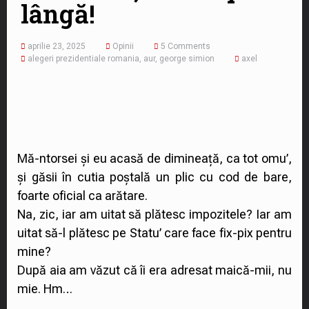
lângă!
aprilie 23, 2025
Opinii
5 Comments
alegeri prezidentiale romania
,
aur
,
george simion
axel
Mă-ntorsei și eu acasă de dimineață, ca tot omu’,
și găsii în cutia poștală un plic cu cod de bare,
foarte oficial ca arătare.
Na, zic, iar am uitat să plătesc impozitele? Iar am
uitat să-l plătesc pe Statu’ care face fix-pix pentru
mine?
După aia am văzut că îi era adresat maică-mii, nu
mie. Hm…