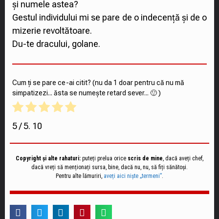
și numele astea?
Gestul individului mi se pare de o indecență și de o
mizerie revoltătoare.
Du-te dracului, golane.
Cum ți se pare ce-ai citit? (nu da 1 doar pentru că nu mă
simpatizezi... ăsta se numește retard sever... 🙂 )
5
/ 5.
10
Copyright și alte rahaturi:
puteți prelua orice
scris de mine
, dacă aveți chef,
dacă vreți să menționați sursa, bine, dacă nu, nu, să fiți sănătoși.
Pentru alte lămuriri,
aveți aici niște „termeni”
.