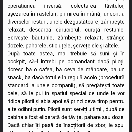
operațiunea inversă: colectarea tăvițelor,
așezarea în rasteluri, primirea în mână, uneori, a
diverselor resturi, unele dezgustătoare, zâmbește
relaxat, descarcă căruciorul, curăță resturile.
Servește băuturile, zâmbește relaxat, strânge
dozele, paharele, sticluțele, șervețelele și altele.
După toate astea, mai trebuie să suni și în
cockpit, să-l întrebi pe comandant dacă piloții
doresc ba o cafea, ba ceva de mâncare, ba un
snack, ba dacă totul e în regulă acolo (procedură
standard la unele companii), să pregătești toate
cele, să le pui în spațiul special de unde le vor
ridica piloții și abia apoi să prinzi ceva timp pentru
a te odihni puțin. Piloții sunt serviți ultimii, după ce
cabina a fost eliberată de tăvițe, pahare sau doze.
Dacă chiar îți pasă de însoțitorii de zbor, le spui