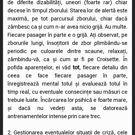
de diferite dizabilități, uneori (foarte rar) chiar
decese în timpul zborului. Starea lor de alertă este
maximă, pe tot parcursul zborului, chiar dacă
zâmbesc ca și cum n-ar avea nicio grijă. Au multe.
Fiecare pasager în parte e o grijă. Ați observat, pe
zborurile lungi, însoțitorii de zbor plimbându-se
periodic pe culoarele dintre scaune, relaxați,
zâmbindu-vă, ca și cum ar fi pe Croisette. În
pofida aparențelor, ei văd
tot
, fiecare detaliu din
ceea ce face fiecare pasager în parte,
înregistrează mental totul și evaluează totul în
timp real, cu eventuale consecințe sau măsuri ce
trebuie luate. Încărcarea lor psihică e foarte mare,
și dacă nu vedeți asta, se datorează
antrenamentelor intense prin care trec.
2. Gestionarea eventualelor situații de criză, cele