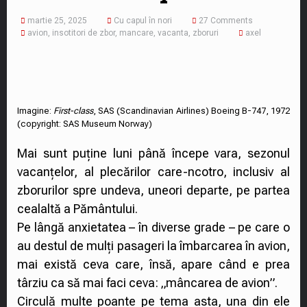
martie 25, 2025
Cu capul în nori
27 Comments
avion
,
insotitori de zbor
,
mancare
,
vacanta
,
zboruri
axel
Imagine:
First-class
, SAS (Scandinavian Airlines) Boeing B-747, 1972
(copyright: SAS Museum Norway)
Mai sunt puține luni până începe vara, sezonul
vacanțelor, al plecărilor care-ncotro, inclusiv al
zborurilor spre undeva, uneori departe, pe partea
cealaltă a Pământului.
Pe lângă anxietatea – în diverse grade – pe care o
au destul de mulți pasageri la îmbarcarea în avion,
mai există ceva care, însă, apare când e prea
târziu ca să mai faci ceva: „mâncarea de avion”.
Circulă multe poante pe tema asta, una din ele