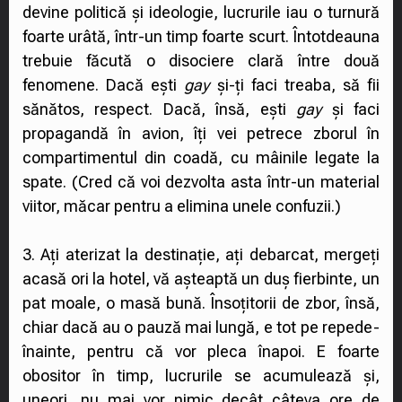
devine politică și ideologie, lucrurile iau o turnură
foarte urâtă, într-un timp foarte scurt. Întotdeauna
trebuie făcută o disociere clară între două
fenomene. Dacă ești
gay
și-ți faci treaba, să fii
sănătos, respect. Dacă, însă, ești
gay
și faci
propagandă în avion, îți vei petrece zborul în
compartimentul din coadă, cu mâinile legate la
spate. (Cred că voi dezvolta asta într-un material
viitor, măcar pentru a elimina unele confuzii.)
3. Ați aterizat la destinație, ați debarcat, mergeți
acasă ori la hotel, vă așteaptă un duș fierbinte, un
pat moale, o masă bună. Însoțitorii de zbor, însă,
chiar dacă au o pauză mai lungă, e tot pe repede-
înainte, pentru că vor pleca înapoi. E foarte
obositor în timp, lucrurile se acumulează și,
uneori, nu mai vor nimic decât câteva ore de