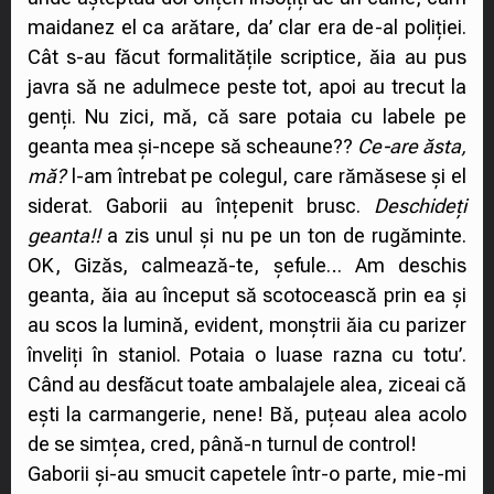
maidanez el ca arătare, da’ clar era de-al poliției.
Cât s-au făcut formalitățile scriptice, ăia au pus
javra să ne adulmece peste tot, apoi au trecut la
genți. Nu zici, mă, că sare potaia cu labele pe
geanta mea și-ncepe să scheaune??
Ce-are ăsta,
mă?
l-am întrebat pe colegul, care rămăsese și el
siderat. Gaborii au înțepenit brusc.
Deschideți
geanta!!
a zis unul și nu pe un ton de rugăminte.
OK, Gizăs, calmează-te, șefule… Am deschis
geanta, ăia au început să scotocească prin ea și
au scos la lumină, evident, monștrii ăia cu parizer
înveliți în staniol. Potaia o luase razna cu totu’.
Când au desfăcut toate ambalajele alea, ziceai că
ești la carmangerie, nene! Bă, puțeau alea acolo
de se simțea, cred, până-n turnul de control!
Gaborii și-au smucit capetele într-o parte, mie-mi