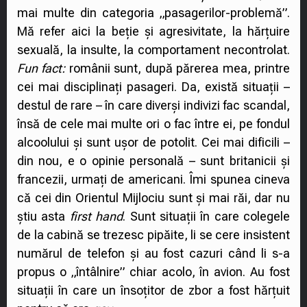
mai multe din categoria „pasagerilor-problemă”.
Mă refer aici la beție și agresivitate, la hărțuire
sexuală, la insulte, la comportament necontrolat.
Fun fact:
românii sunt, după părerea mea, printre
cei mai disciplinați pasageri. Da, există situații –
destul de rare – în care diverși indivizi fac scandal,
însă de cele mai multe ori o fac între ei, pe fondul
alcoolului și sunt ușor de potolit. Cei mai dificili –
din nou, e o opinie personală – sunt britanicii și
francezii, urmați de americani. Îmi spunea cineva
că cei din Orientul Mijlociu sunt și mai răi, dar nu
știu asta
first hand
. Sunt situații în care colegele
de la cabină se trezesc pipăite, li se cere insistent
numărul de telefon și au fost cazuri când li s-a
propus o „întâlnire” chiar acolo, în avion. Au fost
situații în care un însoțitor de zbor a fost hărțuit