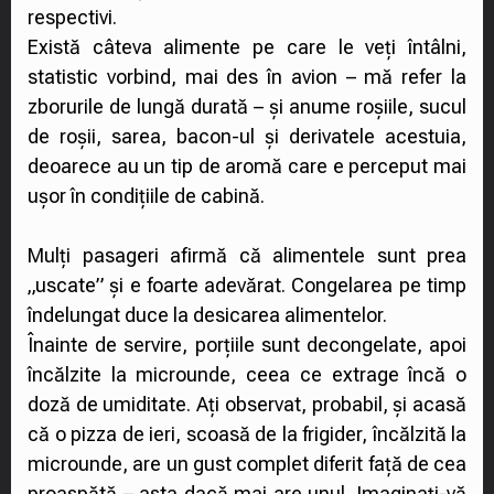
respectivi.
Există câteva alimente pe care le veți întâlni,
statistic vorbind, mai des în avion – mă refer la
zborurile de lungă durată – și anume roșiile, sucul
de roșii, sarea, bacon-ul și derivatele acestuia,
deoarece au un tip de aromă care e perceput mai
ușor în condițiile de cabină.
Mulți pasageri afirmă că alimentele sunt prea
„uscate” și e foarte adevărat. Congelarea pe timp
îndelungat duce la desicarea alimentelor.
Înainte de servire, porțiile sunt decongelate, apoi
încălzite la microunde, ceea ce extrage încă o
doză de umiditate. Ați observat, probabil, și acasă
că o pizza de ieri, scoasă de la frigider, încălzită la
microunde, are un gust complet diferit față de cea
proaspătă – asta dacă mai are unul. Imaginați-vă