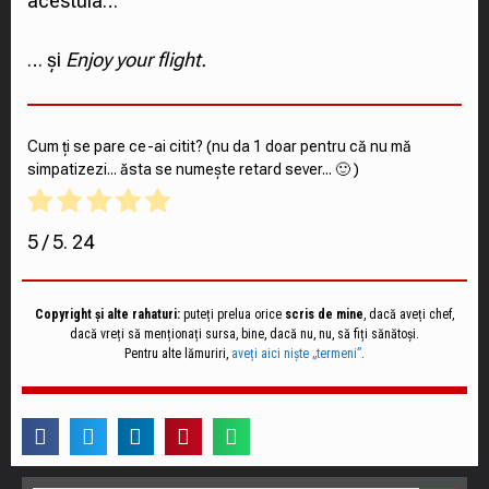
acestuia…
… și
Enjoy your flight.
Cum ți se pare ce-ai citit? (nu da 1 doar pentru că nu mă
simpatizezi... ăsta se numește retard sever... 🙂 )
5
/ 5.
24
Copyright și alte rahaturi:
puteți prelua orice
scris de mine
, dacă aveți chef,
dacă vreți să menționați sursa, bine, dacă nu, nu, să fiți sănătoși.
Pentru alte lămuriri,
aveți aici niște „termeni”
.