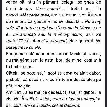
venea să intru în pământ, colegul se ținea de
burtă de râs.
Ce-s astea?
a întrebat unul din
gabori.
Mâncarea mea,
am zis, ca un idiot. Ăla n-a
comentat, că gusturile nu se discută…
Nu aveți
voie să intrați cu produse din carne în Mexic,
zice
el.
Le aruncați sau le mâncați acum, aici.
Pe
toate???
zic.
Atunci le aruncați,
zice gaborul.
Nu
puteți trece cu ele.
Era prima dată când aterizam în Mexic și, sincer,
nu mă gândisem la asta, boul de mine, deși ar fi
trebuit s-o fac.
Cățelul se potolise, îi șoptise ceva celălalt gabor,
probabil că dacă nu e cuminte îi îndeasă alea pe
gât, cine știe.
Am luat… alea mai de dedesupt, așa, iar gaborul a
zis:
Nu. Înveliți-le la loc, cum au fost și aruncați-le
în coșul care se închide, cel de departe.