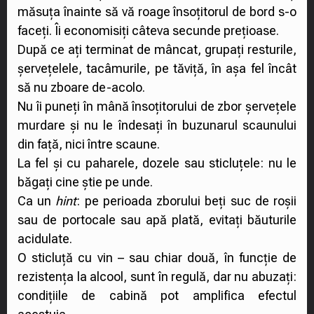
măsuța înainte să vă roage însoțitorul de bord s-o
faceți. Îi economisiți câteva secunde prețioase.
După ce ați terminat de mâncat, grupați resturile,
șervețelele, tacâmurile, pe tăviță, în așa fel încât
să nu zboare de-acolo.
Nu îi puneți în mână însoțitorului de zbor șervețele
murdare și nu le îndesați în buzunarul scaunului
din față, nici între scaune.
La fel și cu paharele, dozele sau sticluțele: nu le
băgați cine știe pe unde.
Ca un
hint
: pe perioada zborului beți suc de roșii
sau de portocale sau apă plată, evitați băuturile
acidulate.
O sticluță cu vin – sau chiar două, în funcție de
rezistența la alcool, sunt în regulă, dar nu abuzați:
condițiile de cabină pot amplifica efectul