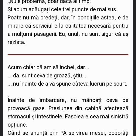
„Nu e problemă, doar dacă ai timp.”
Și acum adăugați cele trei puncte de mai sus.
Poate nu mă credeți, dar, în condițiile astea, e de
mirare că serviciul e la calitatea necesară pentru
a mulțumi pasagerii. Eu, unul, nu sunt sigur că aș
rezista.
Acum chiar că am să închei,
dar
…
… da, sunt ceva de groază, știu…
… nu înainte de a vă spune câteva lucruri pe scurt.
Înainte de îmbarcare, nu mâncați ceva ce
provoacă gaze. Presiunea din cabină afectează
stomacul și intestinele. Fasolea e cea mai sinistră
opțiune.
Când se anunță prin PA servirea mesei, coborâți