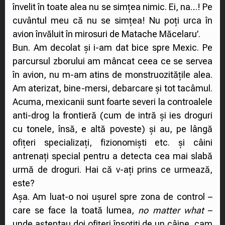
învelit în toate alea nu se simțea nimic. Ei, na…! Pe
cuvântul meu că nu se simțea! Nu poți urca în
avion învăluit în mirosuri de Matache Măcelaru’.
Bun. Am decolat și i-am dat bice spre Mexic. Pe
parcursul zborului am mâncat ceea ce se servea
în avion, nu m-am atins de monstruozitățile alea.
Am aterizat, bine-mersi, debarcare și tot tacâmul.
Acuma, mexicanii sunt foarte severi la controalele
anti-drog la frontieră (cum de intră și ies droguri
cu tonele, însă, e altă poveste) și au, pe lângă
ofițeri specializați, fizionomiști etc. și câini
antrenați special pentru a detecta cea mai slabă
urmă de droguri. Hai că v-ați prins ce urmează,
este?
Așa. Am luat-o noi ușurel spre zona de control –
care se face la toată lumea,
no matter what
–
unde așteptau doi ofițeri însoțiți de un câine, cam