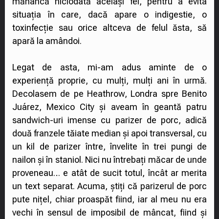
mănâncă niciodată același fel, pentru a evita
situația în care, dacă apare o indigestie, o
toxinfecție sau orice altceva de felul ăsta, să
apară la amândoi.
Legat de asta, mi-am adus aminte de o
experiență proprie, cu mulți, mulți ani în urmă.
Decolasem de pe Heathrow, Londra spre Benito
Juárez, Mexico City și aveam în geantă patru
sandwich-uri imense cu parizer de porc, adică
două franzele tăiate median și apoi transversal, cu
un kil de parizer între, învelite în trei pungi de
nailon și în staniol. Nici nu întrebați măcar de unde
proveneau… e atât de sucit totul, încât ar merita
un text separat. Acuma, știți că parizerul de porc
pute nițel, chiar proaspăt fiind, iar al meu nu era
vechi în sensul de imposibil de mâncat, fiind și