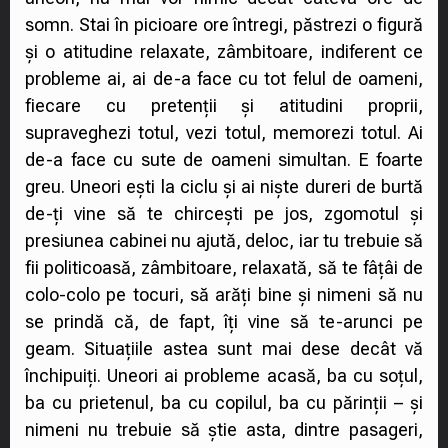
somn. Stai în picioare ore întregi, păstrezi o figură
și o atitudine relaxate, zâmbitoare, indiferent ce
probleme ai, ai de-a face cu tot felul de oameni,
fiecare cu pretenții și atitudini proprii,
supraveghezi totul, vezi totul, memorezi totul. Ai
de-a face cu sute de oameni simultan. E foarte
greu. Uneori ești la ciclu și ai niște dureri de burtă
de-ți vine să te chircești pe jos, zgomotul și
presiunea cabinei nu ajută, deloc, iar tu trebuie să
fii politicoasă, zâmbitoare, relaxată, să te fâțâi de
colo-colo pe tocuri, să arăți bine și nimeni să nu
se prindă că, de fapt, îți vine să te-arunci pe
geam. Situațiile astea sunt mai dese decât vă
închipuiți. Uneori ai probleme acasă, ba cu soțul,
ba cu prietenul, ba cu copilul, ba cu părinții – și
nimeni nu trebuie să știe asta, dintre pasageri,