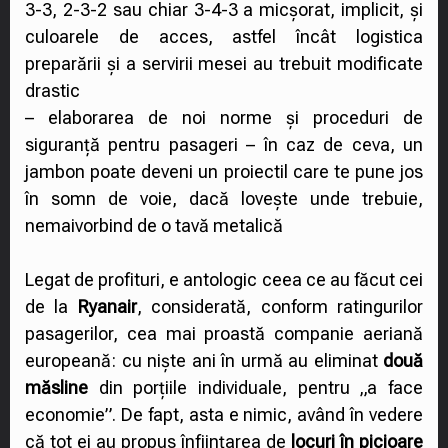
3-3, 2-3-2 sau chiar 3-4-3 a micșorat, implicit, și
culoarele de acces, astfel încât logistica
preparării și a servirii mesei au trebuit modificate
drastic
– elaborarea de noi norme și proceduri de
siguranță pentru pasageri – în caz de ceva, un
jambon poate deveni un proiectil care te pune jos
în somn de voie, dacă lovește unde trebuie,
nemaivorbind de o tavă metalică
Legat de profituri, e antologic ceea ce au făcut cei
de la
Ryanair
, considerată, conform ratingurilor
pasagerilor, cea mai proastă companie aeriană
europeană: cu niște ani în urmă au eliminat
două
măsline
din porțiile individuale, pentru „a face
economie”. De fapt, asta e nimic, având în vedere
că tot ei au propus înființarea de
locuri în picioare