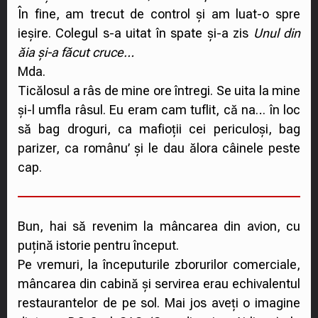
În fine, am trecut de control și am luat-o spre
ieșire. Colegul s-a uitat în spate și-a zis
Unul din
ăia și-a făcut cruce…
Mda.
Ticălosul a râs de mine ore întregi. Se uita la mine
și-l umfla râsul. Eu eram cam tuflit, că na… în loc
să bag droguri, ca mafioții cei periculoși, bag
parizer, ca românu’ și le dau ălora câinele peste
cap.
Bun, hai să revenim la mâncarea din avion, cu
puțină istorie pentru început.
Pe vremuri, la începuturile zborurilor comerciale,
mâncarea din cabină și servirea erau echivalentul
restaurantelor de pe sol. Mai jos aveți o imagine