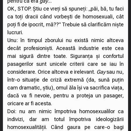
pentru că era
gay
…
OK, STOP. Știu ce vreți să spuneți: „păi, bă, tu faci
ca toți dracii când vorbești de homosexuali, cât
poți fi de ipocrit, mă??” Trebuie să clarificăm niște
lucruri.
Unu: în timpul zborului nu există nimic altceva
decât profesioniști. Această industrie este cea
mai sigură dintre toate. Siguranța și confortul
pasagerilor sunt unicele criterii care se iau în
considerare. Orice altceva e irelevant.
Gay
sau nu,
într-o situație de criză extremă (da, sună puțin
cam dramatic, știu), omul ăla își va sacrifica viața,
dacă va fi nevoie, pentru a proteja un pasager,
oricare ar fi acesta.
Doi: nu am nimic împotriva homosexualilor ca
indivizi, dar am totul împotriva ideologizării
homosexualității. Când gaura pe care-o bagi