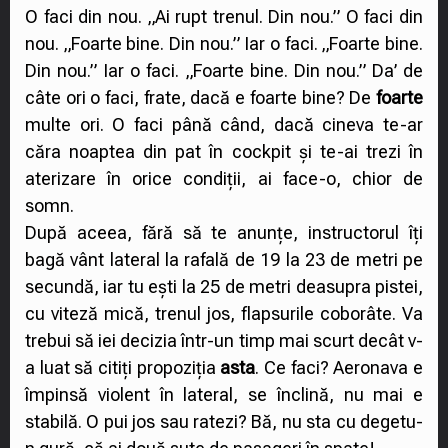
O faci din nou. „Ai rupt trenul. Din nou.” O faci din
nou. „Foarte bine. Din nou.” Iar o faci. „Foarte bine.
Din nou.” Iar o faci. „Foarte bine. Din nou.” Da’ de
câte ori o faci, frate, dacă e foarte bine? De
foarte
multe ori. O faci până când, dacă cineva te-ar
căra noaptea din pat în cockpit și te-ai trezi în
aterizare în orice condiții, ai face-o, chior de
somn.
După aceea, fără să te anunțe, instructorul îți
bagă vânt lateral la rafală de 19 la 23 de metri pe
secundă, iar tu ești la 25 de metri deasupra pistei,
cu viteză mică, trenul jos, flapsurile coborâte. Va
trebui să iei decizia într-un timp mai scurt decât v-
a luat să citiți propoziția
asta
. Ce faci? Aeronava e
împinsă violent în lateral, se înclină, nu mai e
stabilă. O pui jos sau ratezi? Bă, nu sta cu degetu-