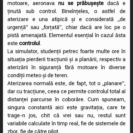
motoare, aeronava
nu se prăbușește
dacă e
ținută sub control. Bineînțeles, o astfel de
aterizare e una atipică și e considerată „de
urgență” sau „forțată”, chiar dacă are loc pe o
pistă amenajată. Elementul esențial în cazul ăsta
este
controlul
.
La simulator, studenții petrec foarte multe ore în
situația pierderii tracțiunii și a planării, respectiv a
aterizării în siguranță fără motoare în diverse
condiții meteo și de teren.
Aterizarea normală este, de fapt, tot o „planare”,
dar cu tracțiune, ceea ce permite controlul total al
distanței parcurse în coborâre. Cum spuneam,
singura constantă aici este gravitația, care te
trage-n jos, chit că vrei sau nu, restul sunt
variabile calculate în timp real, fie de sistemele de
zbor, fie de către pilot.