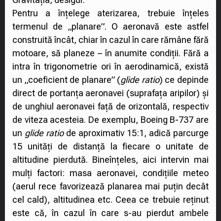
Pentru a înțelege aterizarea, trebuie înțeles
termenul de „planare”. O aeronavă este astfel
construită încât, chiar în cazul în care rămâne fără
motoare, să planeze – în anumite condiții. Fără a
intra în trigonometrie ori în aerodinamică, există
un „coeficient de planare” (
glide ratio
) ce depinde
direct de portanța aeronavei (suprafața aripilor) și
de unghiul aeronavei față de orizontală, respectiv
de viteza acesteia. De exemplu, Boeing B-737 are
un
glide ratio
de aproximativ 15:1, adică parcurge
15 unități de distanță la fiecare o unitate de
altitudine pierdută. Bineînțeles, aici intervin mai
mulți factori: masa aeronavei, condițiile meteo
(aerul rece favorizează planarea mai puțin decât
cel cald), altitudinea etc. Ceea ce trebuie reținut
este că, în cazul în care s-au pierdut ambele