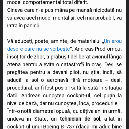
model comportamental total diferit.
Cineva care n-a pus mâna pe manșă niciodată nu
va avea acel model mental și, cel mai probabil, va
intra în panică.
Vă aduceți, poate, aminte, de materialul „
Un erou
despre care nu se vorbește
”. Andreas Prodromou,
însoțitor de zbor, a prăbușit deliberat avionul lângă
Atena pentru a evita o catastrofă în oraș. Deși se
pregătea pentru a deveni pilot, nu știa, încă, să
aducă la sol o aeronavă fără motoare – deși,
procedural, ar fi fost posibil sută la sută în situația
dată. Andreas cunoștea cockpit-ul, cel puțin la
nivel de bază, dar nu cunoștea, încă, procedurile.
Într-o notă diametral opusă, cu câțiva ani în urmă,
undeva în State, un
tehnician de sol
, aflat în
cockpit-ul unui Boeing B-737 (dacă-mi aduc bine