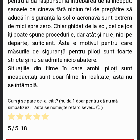
pentru a da răspunsul la întrebarea de la început:
șansele ca cineva fără niciun fel de pregătire să
aducă în siguranță la sol o aeronavă sunt extrem
de mici spre zero. Chiar ghidat de la sol, cel de jos
îți poate spune procedurile, dar atât și nu e, nici pe
departe, suficient. Ăsta e motivul pentru care
măsurile de siguranță pentru piloți sunt foarte
stricte și nu se admite nicio abatere.
Situațiile din filme în care ambii piloți sunt
incapacitați sunt doar filme. În realitate, asta nu
se întâmplă.
Cum ți se pare ce-ai citit? (nu da 1 doar pentru că nu mă
simpatizezi... ăsta se numește retard sever... 🙂 )
5
/ 5.
18