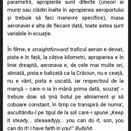
parametrii, apropierile sunt diferite (uneori ai
munți sau clădiri înalte în apropierea aeroportului
și trebuie să faci manevre specifice), masa
aeronavei e alta de fiecare dată, toate astea sunt
variabile în ecuație.
În filme, e
straightforward
: traficul aerian e deviat,
pista e în față, la câțiva kilometri, apropierea e în
linie dreaptă, aeronava e, de cele mai multe ori,
aliniată, pista e balizată ca la Crăciun, nu e ceață,
nu e vânt, pista e uscată, iar respectivul de la
manșă – care-o ia în mână prima dată, scuzaț’ –
trebuie doar să țină botul pe aliniament și să
coboare constant, în timp ce transpiră de numa’,
ascultându-l pe tipul de la sol care-i spune „Keep
it steady… steaaadyyy… you can do it, son, you
can do it! I have faith in you!”
Bullshit.