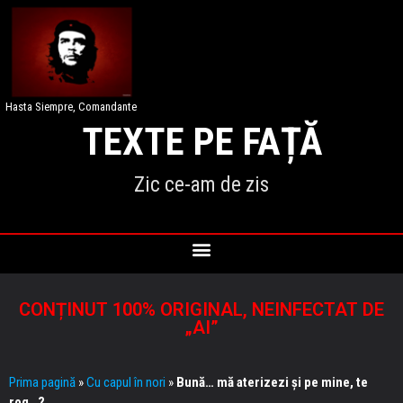
Hasta Siempre, Comandante
TEXTE PE FAȚĂ
Zic ce-am de zis
CONȚINUT 100% ORIGINAL, NEINFECTAT DE
„AI”
Prima pagină
»
Cu capul în nori
»
Bună… mă aterizezi și pe mine, te
rog…?