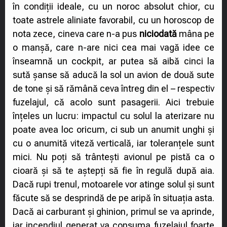
în condiții ideale, cu un noroc absolut chior, cu
toate astrele aliniate favorabil, cu un horoscop de
nota zece, cineva care n-a pus
niciodată
mâna pe
o manșă, care n-are nici cea mai vagă idee ce
înseamnă un cockpit, ar putea să aibă cinci la
sută șanse să aducă la sol un avion de două sute
de tone și să rămână ceva întreg din el – respectiv
fuzelajul, că acolo sunt pasagerii. Aici trebuie
înțeles un lucru: impactul cu solul la aterizare nu
poate avea loc oricum, ci sub un anumit unghi și
cu o anumită viteză verticală, iar toleranțele sunt
mici. Nu poți să trântești avionul pe pistă ca o
cioară și să te aștepți să fie în regulă după aia.
Dacă rupi trenul, motoarele vor atinge solul și sunt
făcute să se desprindă de pe aripă în situația asta.
Dacă ai carburant și ghinion, primul se va aprinde,
iar incendiul generat va consuma fuzelajul foarte