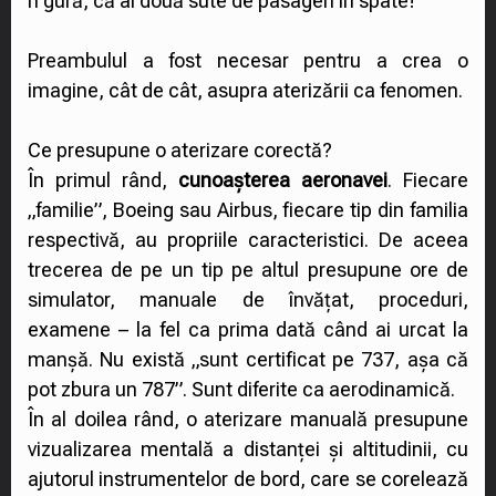
n gură, că ai două sute de pasageri în spate!
Preambulul a fost necesar pentru a crea o
imagine, cât de cât, asupra aterizării ca fenomen.
Ce presupune o aterizare corectă?
În primul rând,
cunoașterea aeronavei
. Fiecare
„familie”, Boeing sau Airbus, fiecare tip din familia
respectivă, au propriile caracteristici. De aceea
trecerea de pe un tip pe altul presupune ore de
simulator, manuale de învățat, proceduri,
examene – la fel ca prima dată când ai urcat la
manșă. Nu există „sunt certificat pe 737, așa că
pot zbura un 787”. Sunt diferite ca aerodinamică.
În al doilea rând, o aterizare manuală presupune
vizualizarea mentală a distanței și altitudinii, cu
ajutorul instrumentelor de bord, care se corelează