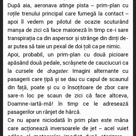
După aia, aeronava atinge pista – prim-plan cu
roțile trenului principal care fumegă la contact –
apoi îl vedem pe pilotul de ocazie scuturând
manșa de zici că face maioneză în timp ce-i sare
transpirația ca din aspersor și strânge din dinți de-
ar putea să taie un pexal de doi țoli ca pe nimic.
Apoi, probabil, un prim-plan cu două picioare
apăsând două pedale, scrâșnete de cauciucuri ca
la cursele de
dragster
. Imagini alternante cu
pasagerii care țipă și se dau cu capul de scaunul
din față, poate și cu o însoțitoare de zbor care
sare-n loc pe scaun de zici că face altceva,
Doamne-iartă-mă! în timp ce le adresează
pasagerilor un rânjet de hârcă.
Ce nu apare niciodată în prim plan este mâna
care acționează inversoarele de jet – acel vuiet