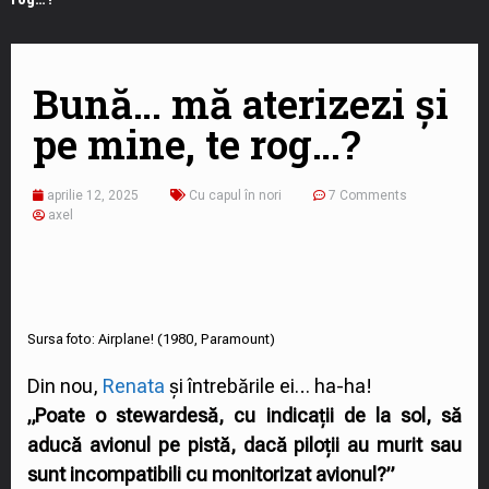
Bună… mă aterizezi și
pe mine, te rog…?
aprilie 12, 2025
Cu capul în nori
7 Comments
axel
Sursa foto: Airplane! (1980, Paramount)
Din nou,
Renata
și întrebările ei… ha-ha!
„Poate o stewardesă, cu indicații de la sol, să
aducă avionul pe pistă, dacă piloții au murit sau
sunt incompatibili cu monitorizat avionul?”