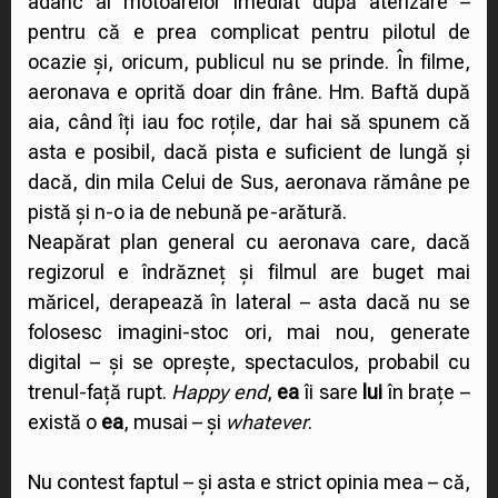
adânc al motoarelor imediat după aterizare –
pentru că e prea complicat pentru pilotul de
ocazie și, oricum, publicul nu se prinde. În filme,
aeronava e oprită doar din frâne. Hm. Baftă după
aia, când îți iau foc roțile, dar hai să spunem că
asta e posibil, dacă pista e suficient de lungă și
dacă, din mila Celui de Sus, aeronava rămâne pe
pistă și n-o ia de nebună pe-arătură.
Neapărat plan general cu aeronava care, dacă
regizorul e îndrăzneț și filmul are buget mai
măricel, derapează în lateral – asta dacă nu se
folosesc imagini-stoc ori, mai nou, generate
digital – și se oprește, spectaculos, probabil cu
trenul-față rupt.
Happy end
,
ea
îi sare
lui
în brațe –
există o
ea
, musai – și
whatever
.
Nu contest faptul – și asta e strict opinia mea – că,