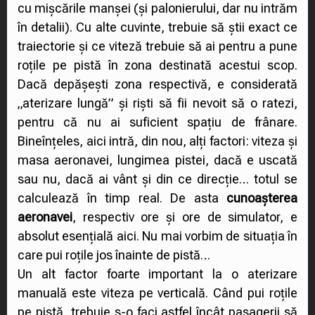
cu mișcările manșei (și palonierului, dar nu intrăm
în detalii). Cu alte cuvinte, trebuie să știi exact ce
traiectorie și ce viteză trebuie să ai pentru a pune
roțile pe pistă în zona destinată acestui scop.
Dacă depășești zona respectivă, e considerată
„aterizare lungă” și riști să fii nevoit să o ratezi,
pentru că nu ai suficient spațiu de frânare.
Bineînțeles, aici intră, din nou, alți factori: viteza și
masa aeronavei, lungimea pistei, dacă e uscată
sau nu, dacă ai vânt și din ce direcție… totul se
calculează în timp real. De asta
cunoașterea
aeronavei
, respectiv ore și ore de simulator, e
absolut esențială aici. Nu mai vorbim de situația în
care pui roțile jos înainte de pistă…
Un alt factor foarte important la o aterizare
manuală este viteza pe verticală. Când pui roțile
pe pistă, trebuie s-o faci astfel încât pasagerii să