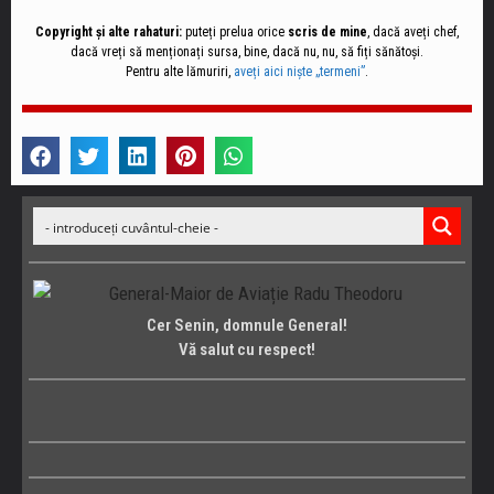
Copyright și alte rahaturi:
puteți prelua orice
scris de mine
, dacă aveți chef,
dacă vreți să menționați sursa, bine, dacă nu, nu, să fiți sănătoși.
Pentru alte lămuriri,
aveți aici niște „termeni”
.
Cer Senin, domnule General!
Vă salut cu respect!