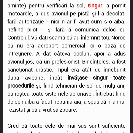
aminte) pentru verificări la sol,
singur
, a pornit
motoarele, a dus avionul pe pistă și l-a decolat,
fără autorizație – nici n-ar fi avut cum s-o aibă,
nefiind pilot – și fără a comunica deloc cu
Controlul. Vă dați seama că au înlemnit toți. Noroc
că nu era aeroport comercial, ci o bază de
întreținere. A dat câteva ocoluri, apoi a adus
avionul jos, ca un profesionist. Bineînțeles, a fost
sancționat drastic. Tipul era atât de înnebunit
după avioane, încât
învățase singur toate
procedurile
și, fiind tehnician de sol de mulți ani,
cunoștea toate sistemele aeronavei. Întrebat fiind
de ce naiba a făcut nebunia aia, a spus că n-a mai
rezistat și că a vrut să zboare.
Cred că toate cele de mai sus sunt suficiente