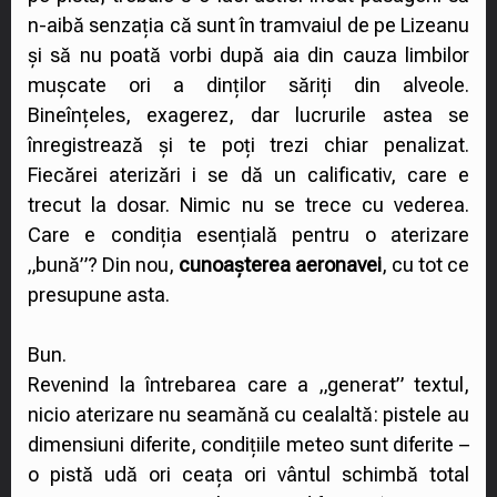
n-aibă senzația că sunt în tramvaiul de pe Lizeanu
și să nu poată vorbi după aia din cauza limbilor
mușcate ori a dinților săriți din alveole.
Bineînțeles, exagerez, dar lucrurile astea se
înregistrează și te poți trezi chiar penalizat.
Fiecărei aterizări i se dă un calificativ, care e
trecut la dosar. Nimic nu se trece cu vederea.
Care e condiția esențială pentru o aterizare
„bună”? Din nou,
cunoașterea aeronavei
, cu tot ce
presupune asta.
Bun.
Revenind la întrebarea care a „generat” textul,
nicio aterizare nu seamănă cu cealaltă: pistele au
dimensiuni diferite, condițiile meteo sunt diferite –
o pistă udă ori ceața ori vântul schimbă total