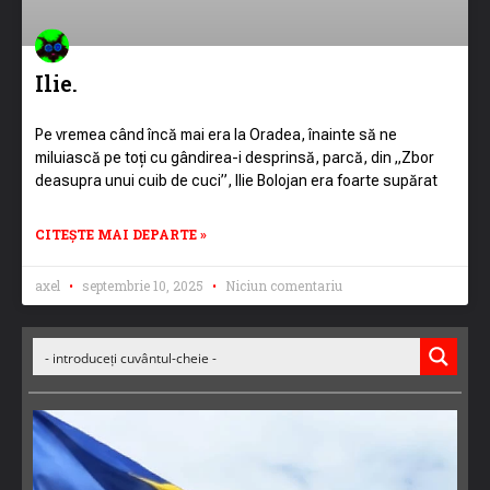
Ilie.
Pe vremea când încă mai era la Oradea, înainte să ne
miluiască pe toți cu gândirea-i desprinsă, parcă, din „Zbor
deasupra unui cuib de cuci”, Ilie Bolojan era foarte supărat
CITEȘTE MAI DEPARTE »
axel
septembrie 10, 2025
Niciun comentariu