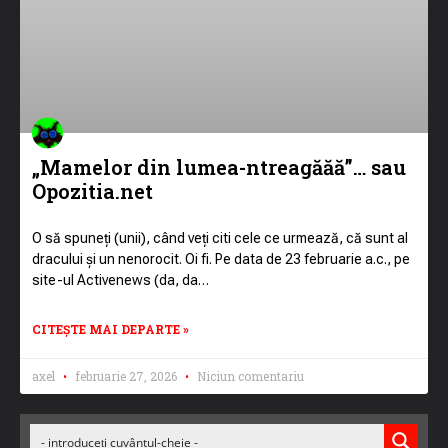
„Mamelor din lumea-ntreagăăă”… sau
Opozitia.net
O să spuneți (unii), când veți citi cele ce urmează, că sunt al
dracului și un nenorocit. Oi fi. Pe data de 23 februarie a.c., pe
site-ul Activenews (da, da…
CITEȘTE MAI DEPARTE »
axel
februarie 27, 2026
Niciun comentariu