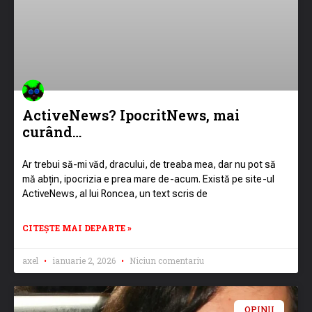
ActiveNews? IpocritNews, mai
curând…
Ar trebui să-mi văd, dracului, de treaba mea, dar nu pot să
mă abțin, ipocrizia e prea mare de-acum. Există pe site-ul
ActiveNews, al lui Roncea, un text scris de
CITEȘTE MAI DEPARTE »
axel
ianuarie 2, 2026
Niciun comentariu
OPINII