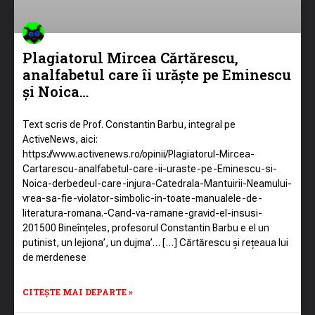
Plagiatorul Mircea Cărtărescu,
analfabetul care îi urăște pe Eminescu
și Noica…
Text scris de Prof. Constantin Barbu, integral pe
ActiveNews, aici:
https://www.activenews.ro/opinii/Plagiatorul-Mircea-
Cartarescu-analfabetul-care-ii-uraste-pe-Eminescu-si-
Noica-derbedeul-care-injura-Catedrala-Mantuirii-Neamului-
vrea-sa-fie-violator-simbolic-in-toate-manualele-de-
literatura-romana.-Cand-va-ramane-gravid-el-insusi-
201500 Bineînțeles, profesorul Constantin Barbu e el un
putinist, un lejiona’, un dujma’… […] Cărtărescu și rețeaua lui
de merdenese
CITEȘTE MAI DEPARTE »