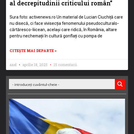
al decrepitudinii criticului român”
Sura foto: activenews.ro Un material de Lucian Ciuchiță care
nu disecă, ci face vivisecția fenomenului pseudoculturalo-
cărtăresco-liicean, același care ridică, în România, altare
pentru nechemații în cultură gonflați cu pompa de
CITEȘTE MAI DEPARTE »
axel
aprilie 18, 2025
15 comentarii