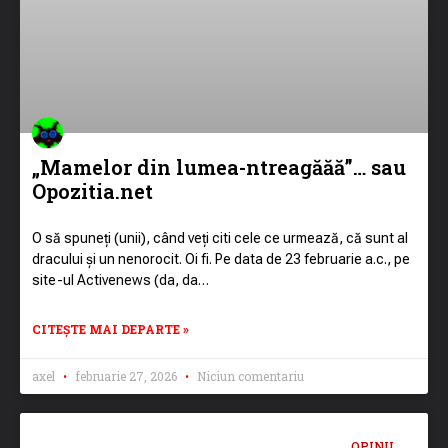
„Mamelor din lumea-ntreagăăă”… sau
Opozitia.net
O să spuneți (unii), când veți citi cele ce urmează, că sunt al
dracului și un nenorocit. Oi fi. Pe data de 23 februarie a.c., pe
site-ul Activenews (da, da…
CITEȘTE MAI DEPARTE »
axel
februarie 27, 2026
Niciun comentariu
OPINII