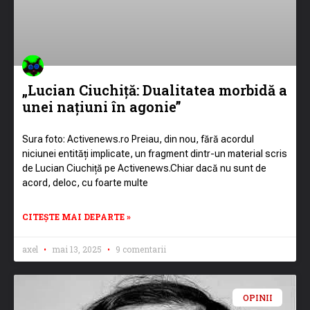
„Lucian Ciuchiță: Dualitatea morbidă a
unei națiuni în agonie”
Sura foto: Activenews.ro Preiau, din nou, fără acordul
niciunei entități implicate, un fragment dintr-un material scris
de Lucian Ciuchiță pe Activenews.Chiar dacă nu sunt de
acord, deloc, cu foarte multe
CITEȘTE MAI DEPARTE »
axel
mai 13, 2025
9 comentarii
OPINII