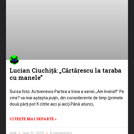
Lucian Ciuchiță: „Cărtărescu la taraba
cu manele”
Sursa foto: Activenews Partea a treia a seriei „Am învins!!” Pe
cine? va mai aștepta puțin, din considerente de timp (primele
două părți pot fi citite aici și aici).Până atunci,
CITEȘTE MAI DEPARTE »
axel
mai 21, 2025
8 comentarii