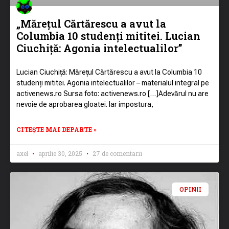
„Mărețul Cărtărescu a avut la
Columbia 10 studenți mititei. Lucian
Ciuchiță: Agonia intelectualilor”
Lucian Ciuchiță: Mărețul Cărtărescu a avut la Columbia 10
studenți mititei. Agonia intelectualilor – materialul integral pe
activenews.ro Sursa foto: activenews.ro […]Adevărul nu are
nevoie de aprobarea gloatei. Iar impostura,
CITEȘTE MAI DEPARTE »
axel
aprilie 30, 2025
27 de comentarii
OPINII