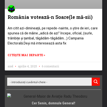
România votează-n Soare(le mă-sii)
Am citit azi-dimineață, pe repede-nainte, o știre de ieri, care
spunea că de mâine „adică de azi” începe, oficial, (surle,
trâmbițe și țambal, tâgâdâm-tâgâdâm…) Campania
Electorală.Deși mă interesează asta fix
CITEȘTE MAI DEPARTE »
axel
aprilie 4, 2025
6 comentarii
Cer Senin, domnule General!