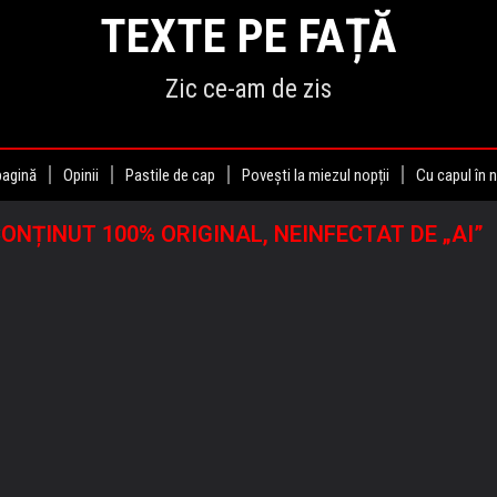
TEXTE PE FAȚĂ
Zic ce-am de zis
pagină
Opinii
Pastile de cap
Povești la miezul nopții
Cu capul în 
ONȚINUT 100% ORIGINAL, NEINFECTAT DE „AI”