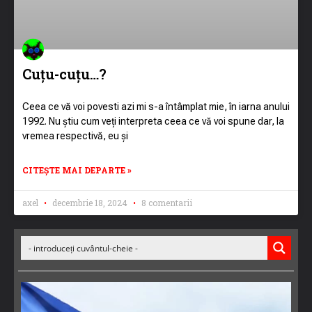
Cuțu-cuțu…?
Ceea ce vă voi povesti azi mi s-a întâmplat mie, în iarna anului
1992. Nu știu cum veți interpreta ceea ce vă voi spune dar, la
vremea respectivă, eu și
CITEȘTE MAI DEPARTE »
axel
decembrie 18, 2024
8 comentarii