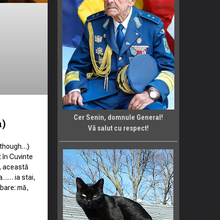
e
Cer Senin, domnule General!
a)
Vă salut cu respect!
lthough…)
 în Cuvinte
, această
a…… ia stai,
ebare: mă,