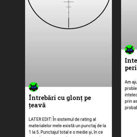
Int
peri
Am aju
proble
intele
Întrebări cu glonț pe
prin as
țeavă
probab
LATER EDIT: În sistemul de rating al
materialelor mele există un punctaj de la
1 la 5. Punctajul total e o medie și, în ce