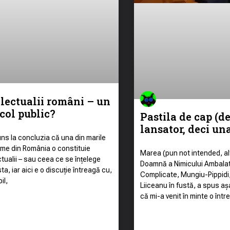
electualii români – un
col public?
Pastila de cap (d
lansator, deci un
ns la concluzia că una din marile
me din România o constituie
Marea (pun not intended, a
ctualii – sau ceea ce se înțelege
Doamnă a Nimicului Ambalat
ta, iar aici e o discuție întreagă cu,
Complicate, Mungiu-Pippidi
il,
Liiceanu în fustă, a spus aș
că mi-a venit în minte o într