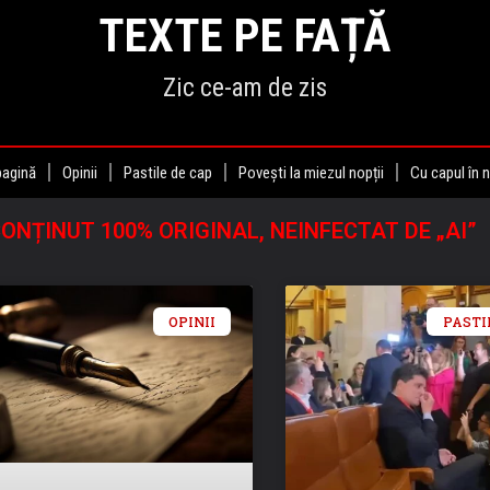
TEXTE PE FAȚĂ
Zic ce-am de zis
pagină
Opinii
Pastile de cap
Povești la miezul nopții
Cu capul în 
ONȚINUT 100% ORIGINAL, NEINFECTAT DE „AI”
OPINII
PASTI