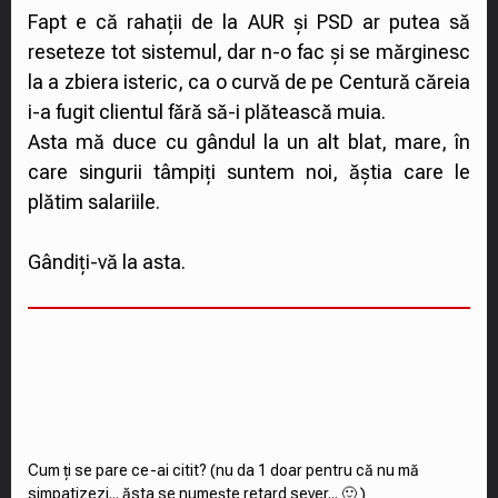
Fapt e că rahații de la AUR și PSD ar putea să
reseteze tot sistemul, dar n-o fac și se mărginesc
la a zbiera isteric, ca o curvă de pe Centură căreia
i-a fugit clientul fără să-i plătească muia.
Asta mă duce cu gândul la un alt blat, mare, în
care singurii tâmpiți suntem noi, ăștia care le
plătim salariile.
Gândiți-vă la asta.
Cum ți se pare ce-ai citit? (nu da 1 doar pentru că nu mă
simpatizezi... ăsta se numește retard sever... 🙂 )