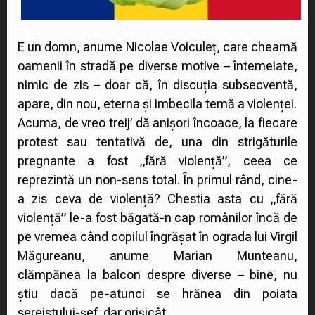
E un domn, anume Nicolae Voiculeț, care cheamă
oamenii în stradă pe diverse motive – întemeiate,
nimic de zis – doar că, în discuția subsecventă,
apare, din nou, eterna și imbecila temă a violenței.
Acuma, de vreo treij’ dă anișori încoace, la fiecare
protest sau tentativă de, una din strigăturile
pregnante a fost „fără violență”, ceea ce
reprezintă un non-sens total. În primul rând, cine-
a zis ceva de violență? Chestia asta cu „fără
violență” le-a fost băgată-n cap românilor încă de
pe vremea când copilul îngrășat în ograda lui Virgil
Măgureanu, anume Marian Munteanu,
clămpănea la balcon despre diverse – bine, nu
știu dacă pe-atunci se hrănea din poiata
sereistului-șef, dar orișicât.