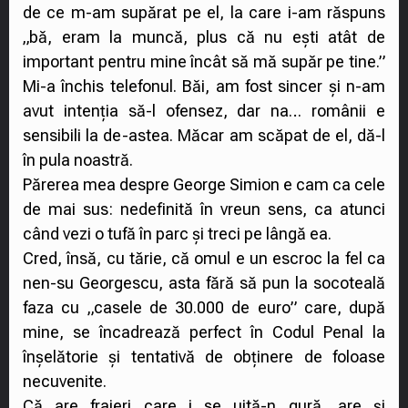
de ce m-am supărat pe el, la care i-am răspuns
„bă, eram la muncă, plus că nu ești atât de
important pentru mine încât să mă supăr pe tine.”
Mi-a închis telefonul. Băi, am fost sincer și n-am
avut intenția să-l ofensez, dar na… românii e
sensibili la de-astea. Măcar am scăpat de el, dă-l
în pula noastră.
Părerea mea despre George Simion e cam ca cele
de mai sus: nedefinită în vreun sens, ca atunci
când vezi o tufă în parc și treci pe lângă ea.
Cred, însă, cu tărie, că omul e un escroc la fel ca
nen-su Georgescu, asta fără să pun la socoteală
faza cu „casele de 30.000 de euro” care, după
mine, se încadrează perfect în Codul Penal la
înșelătorie și tentativă de obținere de foloase
necuvenite.
Că are fraieri care i se uită-n gură, are și