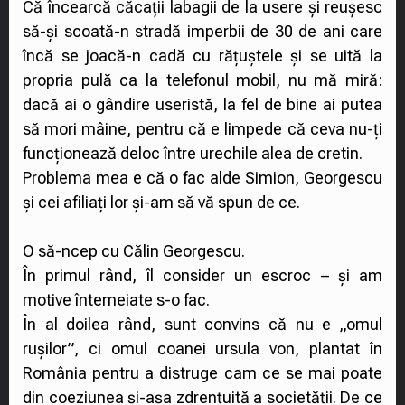
Că încearcă căcații labagii de la usere și reușesc
să-și scoată-n stradă imperbii de 30 de ani care
încă se joacă-n cadă cu rățuștele și se uită la
propria pulă ca la telefonul mobil, nu mă miră:
dacă ai o gândire useristă, la fel de bine ai putea
să mori mâine, pentru că e limpede că ceva nu-ți
funcționează deloc între urechile alea de cretin.
Problema mea e că o fac alde Simion, Georgescu
și cei afiliați lor și-am să vă spun de ce.
O să-ncep cu Călin Georgescu.
În primul rând, îl consider un escroc – și am
motive întemeiate s-o fac.
În al doilea rând, sunt convins că nu e „omul
rușilor”, ci omul coanei ursula von, plantat în
România pentru a distruge cam ce se mai poate
din coeziunea și-așa zdrențuită a societății. De ce