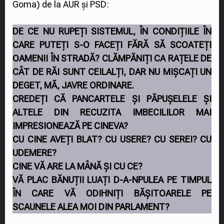
Goma) de la AUR și PSD:
DE CE NU RUPEȚI SISTEMUL, ÎN CONDIȚIILE ÎN
CARE PUTEȚI S-O FACEȚI FĂRĂ SĂ SCOATEȚI
OAMENII ÎN STRADĂ? CLĂMPĂNIȚI CA RAȚELE DE
CÂT DE RĂI SUNT CEILALȚI, DAR NU MIȘCAȚI UN
DEGET, MĂ, JAVRE ORDINARE.
CREDEȚI CĂ PANCARTELE ȘI PĂPUȘELELE ȘI
ALTELE DIN RECUZITA IMBECILILOR MAI
IMPRESIONEAZĂ PE CINEVA?
CU CINE AVEȚI BLAT? CU USERE? CU SEREI? CU
UDEMERE?
CINE VĂ ARE LA MÂNĂ ȘI CU CE?
VĂ PLAC BĂNUȚII LUAȚI D-A-NPULEA PE TIMPUL
ÎN CARE VĂ ODIHNIȚI BĂȘITOARELE PE
SCAUNELE ALEA MOI DIN PARLAMENT?