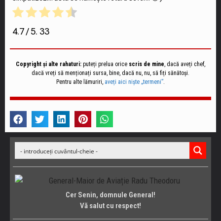
4.7
/ 5.
33
Copyright și alte rahaturi:
puteți prelua orice
scris de mine
, dacă aveți chef,
dacă vreți să menționați sursa, bine, dacă nu, nu, să fiți sănătoși.
Pentru alte lămuriri,
aveți aici niște „termeni”
.
Cer Senin, domnule General!
Vă salut cu respect!