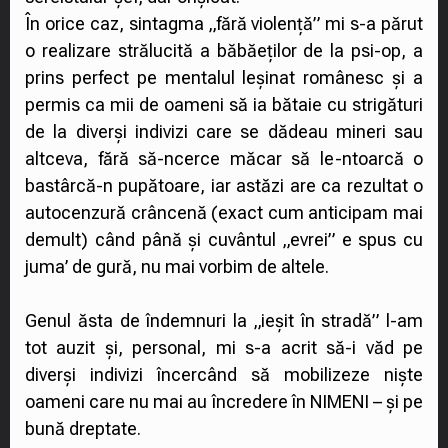
În orice caz, sintagma „fără violență” mi s-a părut
o realizare strălucită a băbăeților de la psi-op, a
prins perfect pe mentalul leșinat românesc și a
permis ca mii de oameni să ia bătaie cu strigături
de la diverși indivizi care se dădeau mineri sau
altceva, fără să-ncerce măcar să le-ntoarcă o
bastârcă-n pupătoare, iar astăzi are ca rezultat o
autocenzură crâncenă (exact cum anticipam mai
demult) când până și cuvântul „evrei” e spus cu
juma’ de gură, nu mai vorbim de altele.
Genul ăsta de îndemnuri la „ieșit în stradă” l-am
tot auzit și, personal, mi s-a acrit să-i văd pe
diverși indivizi încercând să mobilizeze niște
oameni care nu mai au încredere în NIMENI – și pe
bună dreptate.