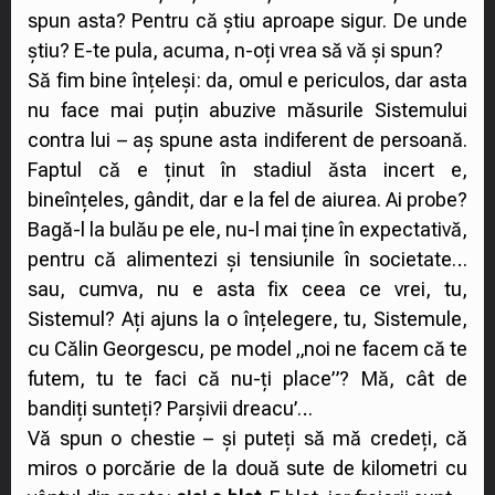
spun asta? Pentru că știu aproape sigur. De unde
știu? E-te pula, acuma, n-oți vrea să vă și spun?
Să fim bine înțeleși: da, omul e periculos, dar asta
nu face mai puțin abuzive măsurile Sistemului
contra lui – aș spune asta indiferent de persoană.
Faptul că e ținut în stadiul ăsta incert e,
bineînțeles, gândit, dar e la fel de aiurea. Ai probe?
Bagă-l la bulău pe ele, nu-l mai ține în expectativă,
pentru că alimentezi și tensiunile în societate…
sau, cumva, nu e asta fix ceea ce vrei, tu,
Sistemul? Ați ajuns la o înțelegere, tu, Sistemule,
cu Călin Georgescu, pe model „noi ne facem că te
futem, tu te faci că nu-ți place”? Mă, cât de
bandiți sunteți? Parșivii dreacu’…
Vă spun o chestie – și puteți să mă credeți, că
miros o porcărie de la două sute de kilometri cu