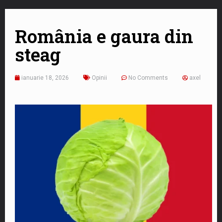
România e gaura din
steag
ianuarie 18, 2026
Opinii
No Comments
axel