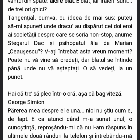
vântul din spate:
aici e blat
. E blat, iar fraierii sunt…
de trei ori ghici?
Tangențial, cumva, cu ideea de mai sus: puteți
să-mi spuneți unde dracu’ au dispărut cei doi eroi
ai societății despre care se scria non-stop, anume
Stegarul Dac și psihopatul ăla de Marian
„Ceaușescu”? V-ați întrebat asta vreun moment?
Poate nu vă vine să credeți, dar blatul se întinde
până unde nu vă așteptați. O să vedeți, la un
punct.
Hai că tre’ să plec într-o oră, așa că bag viteză.
George Simion.
Părerea mea despre el e una… nici nu știu cum e,
de fapt. E ca atunci când m-a sunat unul, o
cunoștință, reproșându-mi că nu i-am răspuns în
ultimele două rânduri la telefon și întrebându-mă